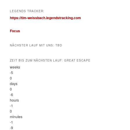
LEGENDS TRACKER:
https://tim-weissbach.legendstracking.com
Focus
NÄCHSTER LAUF MIT UNS: TBD
ZEIT BIS ZUM NÄCHSTEN LAUF: GREAT ESCAPE
weeks
-5
0
days
0
-6
hours
-1
0
minutes
-1
-9