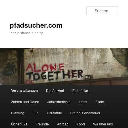
Zum
primären
Such
Inhalt
springen
pfadsucher.com
long distance running
Hauptmenü
Veranstaltungen
Die Antwort
Eindrücke
Zahlen und Daten
Jahresberichte
Links
Zitate
Planung
Fun
Ultraläufe
Struppis Abenteuer
Öcher 6+1
Freunde
Abroad
Food
Wir über uns