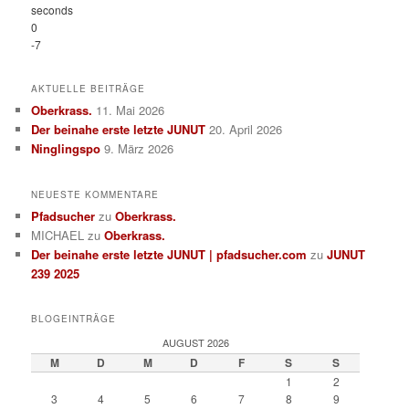
seconds
0
-7
AKTUELLE BEITRÄGE
Oberkrass.
11. Mai 2026
Der beinahe erste letzte JUNUT
20. April 2026
Ninglingspo
9. März 2026
NEUESTE KOMMENTARE
Pfadsucher
zu
Oberkrass.
MICHAEL
zu
Oberkrass.
Der beinahe erste letzte JUNUT | pfadsucher.com
zu
JUNUT
239 2025
BLOGEINTRÄGE
AUGUST 2026
M
D
M
D
F
S
S
1
2
3
4
5
6
7
8
9