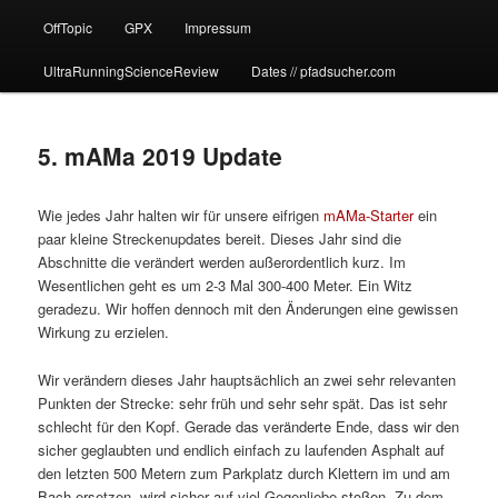
OffTopic
GPX
Impressum
UltraRunningScienceReview
Dates // pfadsucher.com
5. mAMa 2019 Update
Wie jedes Jahr halten wir für unsere eifrigen
mAMa-Starter
ein
paar kleine Streckenupdates bereit. Dieses Jahr sind die
Abschnitte die verändert werden außerordentlich kurz. Im
Wesentlichen geht es um 2-3 Mal 300-400 Meter. Ein Witz
geradezu. Wir hoffen dennoch mit den Änderungen eine gewissen
Wirkung zu erzielen.
Wir verändern dieses Jahr hauptsächlich an zwei sehr relevanten
Punkten der Strecke: sehr früh und sehr sehr spät. Das ist sehr
schlecht für den Kopf. Gerade das veränderte Ende, dass wir den
sicher geglaubten und endlich einfach zu laufenden Asphalt auf
den letzten 500 Metern zum Parkplatz durch Klettern im und am
Bach ersetzen, wird sicher auf viel Gegenliebe stoßen. Zu dem