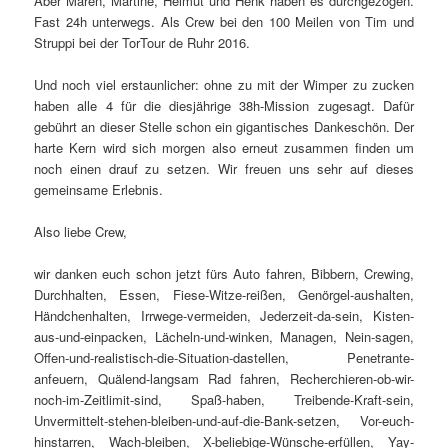
Aber Maren, Martine, Helmut und Henk haben es durchgezogen.
Fast 24h unterwegs. Als Crew bei den 100 Meilen von Tim und
Struppi bei der TorTour de Ruhr 2016.
Und noch viel erstaunlicher: ohne zu mit der Wimper zu zucken
haben alle 4 für die diesjährige 38h-Mission zugesagt. Dafür
gebührt an dieser Stelle schon ein gigantisches Dankeschön. Der
harte Kern wird sich morgen also erneut zusammen finden um
noch einen drauf zu setzen. Wir freuen uns sehr auf dieses
gemeinsame Erlebnis.
Also liebe Crew,
wir danken euch schon jetzt fürs Auto fahren, Bibbern, Crewing,
Durchhalten, Essen, Fiese-Witze-reißen, Genörgel-aushalten,
Händchenhalten, Irrwege-vermeiden, Jederzeit-da-sein, Kisten-
aus-und-einpacken, Lächeln-und-winken, Managen, Nein-sagen,
Offen-und-realistisch-die-Situation-dastellen, Penetrante-
anfeuern, Quälend-langsam Rad fahren, Recherchieren-ob-wir-
noch-im-Zeitlimit-sind, Spaß-haben, Treibende-Kraft-sein,
Unvermittelt-stehen-bleiben-und-auf-die-Bank-setzen, Vor-euch-
hinstarren, Wach-bleiben, X-beliebige-Wünsche-erfüllen, Yay-