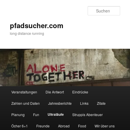
Zum
primären
Such
Inhalt
springen
pfadsucher.com
long distance running
Hauptmenü
Veranstaltungen
Die Antwort
Eindrücke
Zahlen und Daten
Jahresberichte
Links
Zitate
Ultraläufe
Planung
Fun
Struppis Abenteuer
Öcher 6+1
Freunde
Abroad
Food
Wir über uns