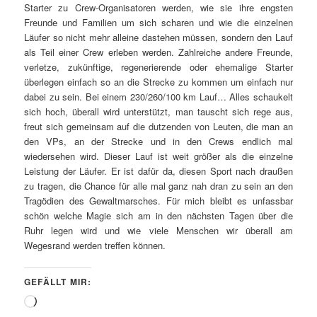
Starter zu Crew-Organisatoren werden, wie sie ihre engsten
Freunde und Familien um sich scharen und wie die einzelnen
Läufer so nicht mehr alleine dastehen müssen, sondern den Lauf
als Teil einer Crew erleben werden. Zahlreiche andere Freunde,
verletze, zukünftige, regenerierende oder ehemalige Starter
überlegen einfach so an die Strecke zu kommen um einfach nur
dabei zu sein. Bei einem 230/260/100 km Lauf… Alles schaukelt
sich hoch, überall wird unterstützt, man tauscht sich rege aus,
freut sich gemeinsam auf die dutzenden von Leuten, die man an
den VPs, an der Strecke und in den Crews endlich mal
wiedersehen wird. Dieser Lauf ist weit größer als die einzelne
Leistung der Läufer. Er ist dafür da, diesen Sport nach draußen
zu tragen, die Chance für alle mal ganz nah dran zu sein an den
Tragödien des Gewaltmarsches. Für mich bleibt es unfassbar
schön welche Magie sich am in den nächsten Tagen über die
Ruhr legen wird und wie viele Menschen wir überall am
Wegesrand werden treffen können.
GEFÄLLT MIR:
Wird
geladen …