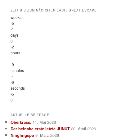
ZEIT BIS ZUM NÄCHSTEN LAUF: GREAT ESCAPE
weeks
-5
-1
days
0
-2
hours
-1
-9
minutes
-4
-6
seconds
-5
0
AKTUELLE BEITRÄGE
Oberkrass.
11. Mai 2026
Der beinahe erste letzte JUNUT
20. April 2026
Ninglingspo
9. März 2026