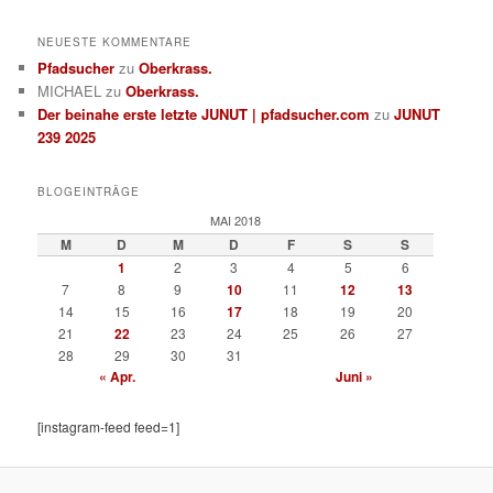
NEUESTE KOMMENTARE
Pfadsucher
zu
Oberkrass.
MICHAEL
zu
Oberkrass.
Der beinahe erste letzte JUNUT | pfadsucher.com
zu
JUNUT
239 2025
BLOGEINTRÄGE
MAI 2018
M
D
M
D
F
S
S
1
2
3
4
5
6
7
8
9
10
11
12
13
14
15
16
17
18
19
20
21
22
23
24
25
26
27
28
29
30
31
« Apr.
Juni »
[instagram-feed feed=1]