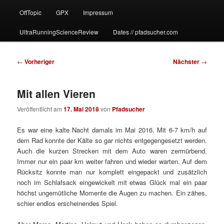
OffTopic
GPX
Impressum
UltraRunningScienceReview
Dates // pfadsucher.com
Beitragsnavigation
←
Vorheriger
Nächster
→
Mit allen Vieren
Veröffentlicht am
17. Mai 2018
von
Pfadsucher
Es war eine kalte Nacht damals im Mai 2016. Mit 6-7 km/h auf
dem Rad konnte der Kälte so gar nichts entgegengesetzt werden.
Auch die kurzen Strecken mit dem Auto waren zermürbend.
Immer nur ein paar km weiter fahren und wieder warten. Auf dem
Rücksitz konnte man nur komplett eingepackt und zusätzlich
noch im Schlafsack eingewickelt mit etwas Glück mal ein paar
höchst ungemütliche Momente die Augen zu machen. Ein zähes,
schier endlos erscheinendes Spiel.