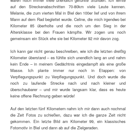
waren noch immer viele unendlich gefühlte Stunden. Ich lernte
auf den Streckenabschnitten 70-80km viele Leute kennen.
Melanie, die zum vierten Mal in Biel den 100er lief und von ihrem
Mann auf dem Rad begleitet wurde. Celine, die mich irgendwo bei
Kilometer 85 überholte und die noch um den Sieg in der
Altersklasse bei den Frauen kämpfte. Wir zogen uns noch
gemeinsam ein Stück ehe sie bei Kilometer 92 mir davon zog.
Ich kann gar nicht genau beschreiben, wie ich die letzten dreißig
Kilometer überstand – es fühlte sich unendlich lang an und nahm
kein Ende – in meinem Gedächtnis eingedampft als eine große
Masse. Ich plante immer nur noch in Etappen: von
Verpflegungspunkt zu Verpflegungspunkt. Und doch wurde die
noch zu laufende Strecke nach und nach kleiner und
überschaubarer – und mir wurde langsam klar, dass es heute
keine offene Rechnung geben würde!
Auf den letzten fünf Kilometern nahm ich mir dann auch nochmal
die Zeit Fotos zu schießen, dazu war ich die ganze Zeit nicht
gekommen. Ein letzte Bild am Kilometer 99, ein klassisches
Fotomotiv in Biel und dann ab auf die Zielgeraden.