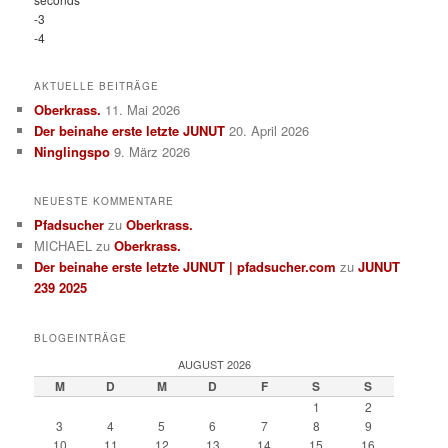
-3
-4
AKTUELLE BEITRÄGE
Oberkrass.
11. Mai 2026
Der beinahe erste letzte JUNUT
20. April 2026
Ninglingspo
9. März 2026
NEUESTE KOMMENTARE
Pfadsucher
zu
Oberkrass.
MICHAEL
zu
Oberkrass.
Der beinahe erste letzte JUNUT | pfadsucher.com
zu
JUNUT
239 2025
BLOGEINTRÄGE
AUGUST 2026
M
D
M
D
F
S
S
1
2
3
4
5
6
7
8
9
10
11
12
13
14
15
16