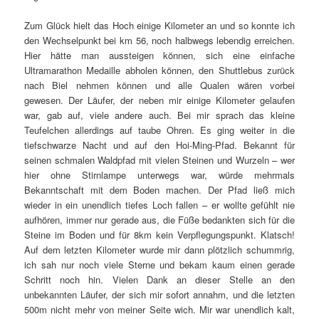
Zum Glück hielt das Hoch einige Kilometer an und so konnte ich
den Wechselpunkt bei km 56, noch halbwegs lebendig erreichen.
Hier hätte man aussteigen können, sich eine einfache
Ultramarathon Medaille abholen können, den Shuttlebus zurück
nach Biel nehmen können und alle Qualen wären vorbei
gewesen. Der Läufer, der neben mir einige Kilometer gelaufen
war, gab auf, viele andere auch. Bei mir sprach das kleine
Teufelchen allerdings auf taube Ohren. Es ging weiter in die
tiefschwarze Nacht und auf den Hoi-Ming-Pfad. Bekannt für
seinen schmalen Waldpfad mit vielen Steinen und Wurzeln – wer
hier ohne Stirnlampe unterwegs war, würde mehrmals
Bekanntschaft mit dem Boden machen. Der Pfad ließ mich
wieder in ein unendlich tiefes Loch fallen – er wollte gefühlt nie
aufhören, immer nur gerade aus, die Füße bedankten sich für die
Steine im Boden und für 8km kein Verpflegungspunkt. Klatsch!
Auf dem letzten Kilometer wurde mir dann plötzlich schummrig,
ich sah nur noch viele Sterne und bekam kaum einen gerade
Schritt noch hin. Vielen Dank an dieser Stelle an den
unbekannten Läufer, der sich mir sofort annahm, und die letzten
500m nicht mehr von meiner Seite wich. Mir war unendlich kalt,