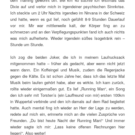
dem Training gewöhnt bin. Bei km 40 suchte ich erstmals das
Dixie auf und verlor mich in irgendeiner psychischen Sinnkrise.
Ich steckte um 2 Uhr Nachts irgendwo im Nirvana in der Schweiz
und hatte, wenn es gut lief, noch gefühlt 8-9 Stunden Dauerlauf
vor mir. Mir war mittlerweile kalt, der Körper fing an zu
schmerzen und an den Verpflegungspunkten fand ich auch nichts
was mich aufheiterte. Wieder irgendein süßes Isogetränk rein –
Stunde um Stunde.
Ich zog die beiden Joker, die ich in meinem Laufrucksack
mitgenommen hatte – früher als gedacht, aber wenn nicht jetzt
wann dann. Ein Koffeingel und Musik, zudem die Regenjacke
gegen die Kälte. Es ist schon Jahre her, dass ich das letzte Mal
Musik beim laufen gehört habe, aber es wirkte. Ich kam zurück,
rollte wieder einigermaßen gut. Es lief „Running Man“, ein Song
den ich sehr mit Torsten’s (ein Lauffreund von mir) ersten 100km
in Wuppertal verbinde und den ich damals auf dem Rad begleitet
hatte. Auch mental fing ich wieder an Herr der Lage zu werden,
redete auf mich ein, erinnerte mich an die vielen Zusprüche von
Freunden. „Du bist heute Nacht der Running Man!“ Und immer
wieder sagte ich mir: „Lass keine offenen Rechnungen hier
liegen!“. Also weiter!