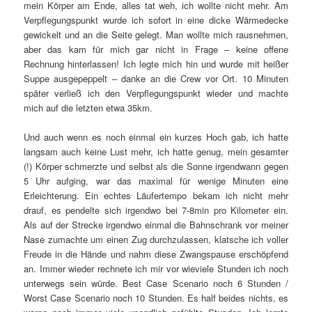
mein Körper am Ende, alles tat weh, ich wollte nicht mehr. Am
Verpflegungspunkt wurde ich sofort in eine dicke Wärmedecke
gewickelt und an die Seite gelegt. Man wollte mich rausnehmen,
aber das kam für mich gar nicht in Frage – keine offene
Rechnung hinterlassen! Ich legte mich hin und wurde mit heißer
Suppe ausgepeppelt – danke an die Crew vor Ort. 10 Minuten
später verließ ich den Verpflegungspunkt wieder und machte
mich auf die letzten etwa 35km.
Und auch wenn es noch einmal ein kurzes Hoch gab, ich hatte
langsam auch keine Lust mehr, ich hatte genug, mein gesamter
(!) Körper schmerzte und selbst als die Sonne irgendwann gegen
5 Uhr aufging, war das maximal für wenige Minuten eine
Erleichterung. Ein echtes Läufertempo bekam ich nicht mehr
drauf, es pendelte sich irgendwo bei 7-8min pro Kilometer ein.
Als auf der Strecke irgendwo einmal die Bahnschrank vor meiner
Nase zumachte um einen Zug durchzulassen, klatsche ich voller
Freude in die Hände und nahm diese Zwangspause erschöpfend
an. Immer wieder rechnete ich mir vor wieviele Stunden ich noch
unterwegs sein würde. Best Case Scenario noch 6 Stunden /
Worst Case Scenario noch 10 Stunden. Es half beides nichts, es