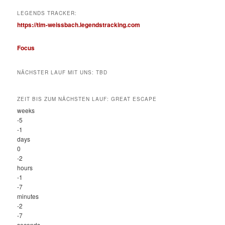
LEGENDS TRACKER:
https://tim-weissbach.legendstracking.com
Focus
NÄCHSTER LAUF MIT UNS: TBD
ZEIT BIS ZUM NÄCHSTEN LAUF: GREAT ESCAPE
weeks
-5
-1
days
0
-2
hours
-1
-7
minutes
-2
-7
seconds