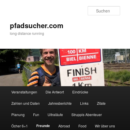
Zum
primären
Such
Inhalt
springen
pfadsucher.com
long distance running
Hauptmenü
Veranstaltungen
Die Antwort
Eindrücke
Zahlen und Daten
Jahresberichte
Links
Zitate
Planung
Fun
Ultraläufe
Struppis Abenteuer
Freunde
Öcher 6+1
Abroad
Food
Wir über uns