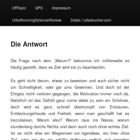
OffTopic
GPX
Impressum
UltraRunningScienceReview
Dates // pfadsucher.com
Die Antwort
Die Frage nach dem „Warum?“ bekomme ich mittlerweile so
häufig gestellt, dass es Zeit wird sie zu beantworten.
Es geht nicht darum, etwas zu beweisen und auch sicher nicht
um Schnelligkeit, oder gar ums Gewinnen. Und doch ist der
Ehrgeiz nicht verloren gegangen, die Motivation immer noch da.
Natürlich ist das Gefühl ganz vorne dabei zu sein ein Schönes,
doch wird es ganz schnell übertrumpft von Erstaunen,
Entdeckungsfreude und Freiheit, wenn man geschafft hat es
loszulassen. Warum also? Warum raus ins Nasse, warum
stundenlang durchs Nichts und dann auch noch ohne echtes Ziel.
Ist es nicht eher ein Wegrennen vor irgendwas, ein Irren ohne
Ziel, oder gar die nie erfüllte Hoffnung endlich mal irgendwo