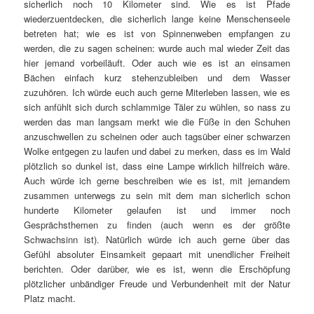
sicherlich noch 10 Kilometer sind. Wie es ist Pfade
wiederzuentdecken, die sicherlich lange keine Menschenseele
betreten hat; wie es ist von Spinnenweben empfangen zu
werden, die zu sagen scheinen: wurde auch mal wieder Zeit das
hier jemand vorbeiläuft. Oder auch wie es ist an einsamen
Bächen einfach kurz stehenzubleiben und dem Wasser
zuzuhören. Ich würde euch auch gerne Miterleben lassen, wie es
sich anfühlt sich durch schlammige Täler zu wühlen, so nass zu
werden das man langsam merkt wie die Füße in den Schuhen
anzuschwellen zu scheinen oder auch tagsüber einer schwarzen
Wolke entgegen zu laufen und dabei zu merken, dass es im Wald
plötzlich so dunkel ist, dass eine Lampe wirklich hilfreich wäre.
Auch würde ich gerne beschreiben wie es ist, mit jemandem
zusammen unterwegs zu sein mit dem man sicherlich schon
hunderte Kilometer gelaufen ist und immer noch
Gesprächsthemen zu finden (auch wenn es der größte
Schwachsinn ist). Natürlich würde ich auch gerne über das
Gefühl absoluter Einsamkeit gepaart mit unendlicher Freiheit
berichten. Oder darüber, wie es ist, wenn die Erschöpfung
plötzlicher unbändiger Freude und Verbundenheit mit der Natur
Platz macht.