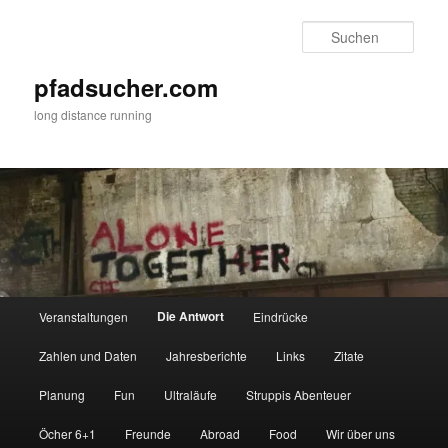
Zum
primären
Such
Inhalt
springen
pfadsucher.com
long distance running
Hauptmenü
Die Antwort
Veranstaltungen
Eindrücke
Zahlen und Daten
Jahresberichte
Links
Zitate
Planung
Fun
Ultraläufe
Struppis Abenteuer
Öcher 6+1
Freunde
Abroad
Food
Wir über uns