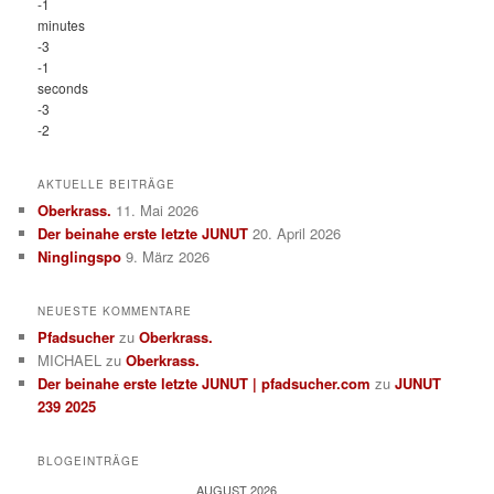
-1
minutes
-3
-1
seconds
-3
-2
AKTUELLE BEITRÄGE
Oberkrass.
11. Mai 2026
Der beinahe erste letzte JUNUT
20. April 2026
Ninglingspo
9. März 2026
NEUESTE KOMMENTARE
Pfadsucher
zu
Oberkrass.
MICHAEL
zu
Oberkrass.
Der beinahe erste letzte JUNUT | pfadsucher.com
zu
JUNUT
239 2025
BLOGEINTRÄGE
AUGUST 2026