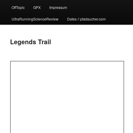
OffTopic
GPX
Impressum
UltraRunningScienceReview
Dates // pfadsucher.com
Legends Trail