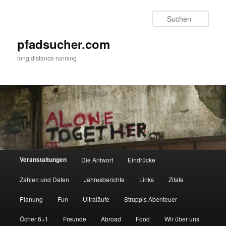
Zum
primären
Such
Inhalt
springen
pfadsucher.com
long distance running
Hauptmenü
Veranstaltungen
Die Antwort
Eindrücke
Zahlen und Daten
Jahresberichte
Links
Zitate
Planung
Fun
Ultraläufe
Struppis Abenteuer
Öcher 6+1
Freunde
Abroad
Food
Wir über uns