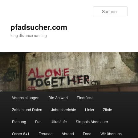
Zum
primären
Such
Inhalt
springen
pfadsucher.com
long distance running
Hauptmenü
Veranstaltungen
Die Antwort
Eindrücke
Zahlen und Daten
Jahresberichte
Links
Zitate
Planung
Fun
Ultraläufe
Struppis Abenteuer
Öcher 6+1
Freunde
Abroad
Food
Wir über uns