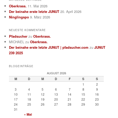
Oberkrass.
11. Mai 2026
Der beinahe erste letzte JUNUT
20. April 2026
Ninglingspo
9. März 2026
NEUESTE KOMMENTARE
Pfadsucher
zu
Oberkrass.
MICHAEL
zu
Oberkrass.
Der beinahe erste letzte JUNUT | pfadsucher.com
zu
JUNUT
239 2025
BLOGEINTRÄGE
AUGUST 2026
M
D
M
D
F
S
S
1
2
3
4
5
6
7
8
9
10
11
12
13
14
15
16
17
18
19
20
21
22
23
24
25
26
27
28
29
30
31
« Mai