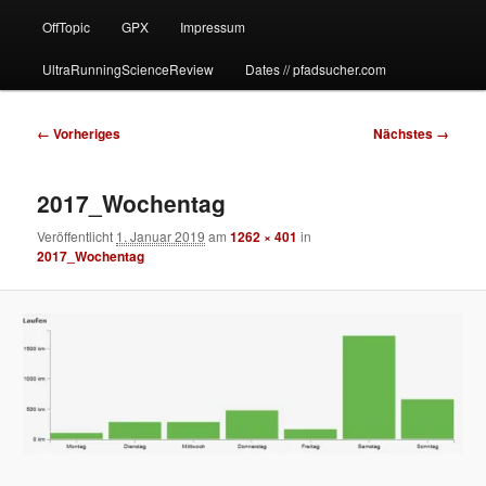
OffTopic
GPX
Impressum
UltraRunningScienceReview
Dates // pfadsucher.com
Bilder-
← Vorheriges
Nächstes →
Navigation
2017_Wochentag
Veröffentlicht
1. Januar 2019
am
1262 × 401
in
2017_Wochentag