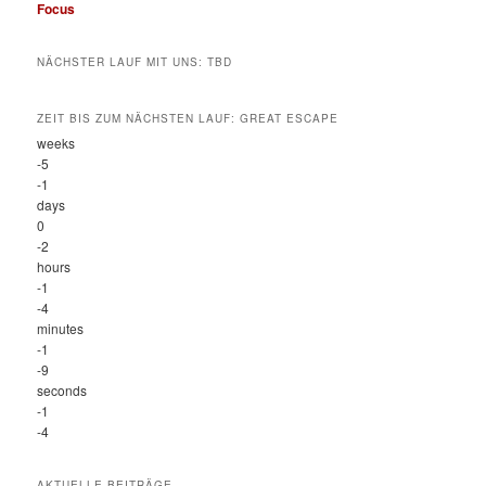
Focus
NÄCHSTER LAUF MIT UNS: TBD
ZEIT BIS ZUM NÄCHSTEN LAUF: GREAT ESCAPE
weeks
-5
-1
days
0
-2
hours
-1
-4
minutes
-1
-9
seconds
-1
-4
AKTUELLE BEITRÄGE