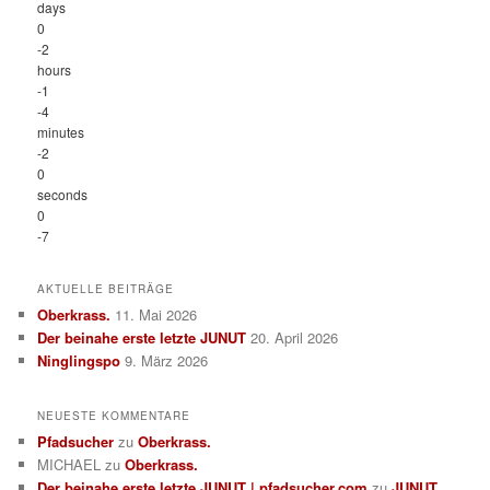
days
0
-2
hours
-1
-4
minutes
-2
0
seconds
0
-7
AKTUELLE BEITRÄGE
Oberkrass.
11. Mai 2026
Der beinahe erste letzte JUNUT
20. April 2026
Ninglingspo
9. März 2026
NEUESTE KOMMENTARE
Pfadsucher
zu
Oberkrass.
MICHAEL
zu
Oberkrass.
Der beinahe erste letzte JUNUT | pfadsucher.com
zu
JUNUT