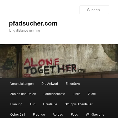
Zum
primären
Such
Inhalt
springen
pfadsucher.com
long distance running
Hauptmenü
Veranstaltungen
Die Antwort
Eindrücke
Zahlen und Daten
Jahresberichte
Links
Zitate
Planung
Fun
Ultraläufe
Struppis Abenteuer
Öcher 6+1
Freunde
Abroad
Food
Wir über uns