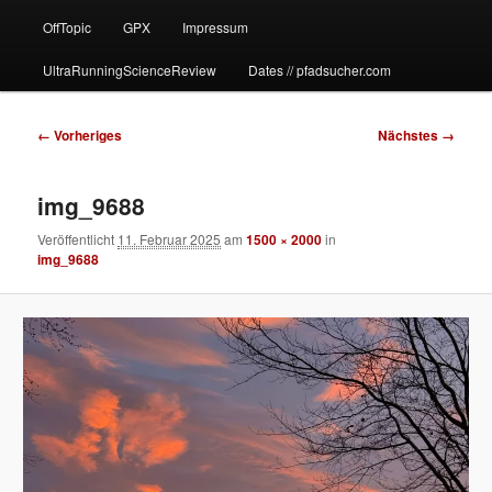
OffTopic
GPX
Impressum
UltraRunningScienceReview
Dates // pfadsucher.com
Bilder-
← Vorheriges
Nächstes →
Navigation
img_9688
Veröffentlicht
11. Februar 2025
am
1500 × 2000
in
img_9688