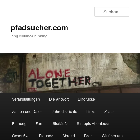
Zum
primären
Such
Inhalt
springen
pfadsucher.com
long distance running
Hauptmenü
Veranstaltungen
Die Antwort
Eindrücke
Zahlen und Daten
Jahresberichte
Links
Zitate
Planung
Fun
Ultraläufe
Struppis Abenteuer
Öcher 6+1
Freunde
Abroad
Food
Wir über uns