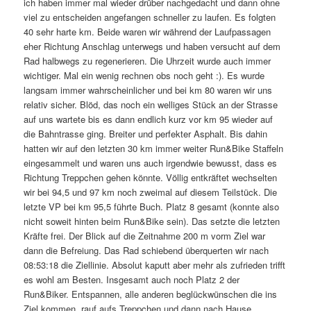
ich haben immer mal wieder drüber nachgedacht und dann ohne
viel zu entscheiden angefangen schneller zu laufen. Es folgten
40 sehr harte km. Beide waren wir während der Laufpassagen
eher Richtung Anschlag unterwegs und haben versucht auf dem
Rad halbwegs zu regenerieren. Die Uhrzeit wurde auch immer
wichtiger. Mal ein wenig rechnen obs noch geht :). Es wurde
langsam immer wahrscheinlicher und bei km 80 waren wir uns
relativ sicher. Blöd, das noch ein welliges Stück an der Strasse
auf uns wartete bis es dann endlich kurz vor km 95 wieder auf
die Bahntrasse ging. Breiter und perfekter Asphalt. Bis dahin
hatten wir auf den letzten 30 km immer weiter Run&Bike Staffeln
eingesammelt und waren uns auch irgendwie bewusst, dass es
Richtung Treppchen gehen könnte. Völlig entkräftet wechselten
wir bei 94,5 und 97 km noch zweimal auf diesem Teilstück. Die
letzte VP bei km 95,5 führte Buch. Platz 8 gesamt (konnte also
nicht soweit hinten beim Run&Bike sein). Das setzte die letzten
Kräfte frei. Der Blick auf die Zeitnahme 200 m vorm Ziel war
dann die Befreiung. Das Rad schiebend überquerten wir nach
08:53:18 die Ziellinie. Absolut kaputt aber mehr als zufrieden trifft
es wohl am Besten. Insgesamt auch noch Platz 2 der
Run&Biker. Entspannen, alle anderen beglückwünschen die ins
Ziel kommen, rauf aufs Treppchen und dann nach Hause.