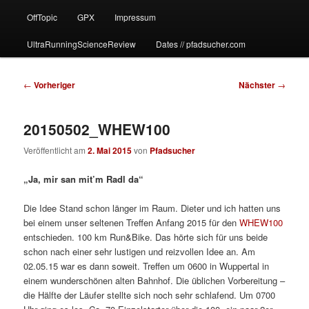
OffTopic
GPX
Impressum
UltraRunningScienceReview
Dates // pfadsucher.com
Beitragsnavigation
←
Vorheriger
Nächster
→
20150502_WHEW100
Veröffentlicht am
2. Mai 2015
von
Pfadsucher
„Ja, mir san mit’m Radl da“
Die Idee Stand schon länger im Raum. Dieter und ich hatten uns
bei einem unser seltenen Treffen Anfang 2015 für den
WHEW100
entschieden. 100 km Run&Bike. Das hörte sich für uns beide
schon nach einer sehr lustigen und reizvollen Idee an. Am
02.05.15 war es dann soweit. Treffen um 0600 in Wuppertal in
einem wunderschönen alten Bahnhof. Die üblichen Vorbereitung –
die Hälfte der Läufer stellte sich noch sehr schlafend. Um 0700