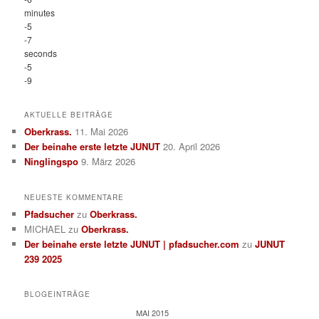
minutes
-5
-7
seconds
-5
-9
AKTUELLE BEITRÄGE
Oberkrass.
11. Mai 2026
Der beinahe erste letzte JUNUT
20. April 2026
Ninglingspo
9. März 2026
NEUESTE KOMMENTARE
Pfadsucher
zu
Oberkrass.
MICHAEL
zu
Oberkrass.
Der beinahe erste letzte JUNUT | pfadsucher.com
zu
JUNUT
239 2025
BLOGEINTRÄGE
MAI 2015