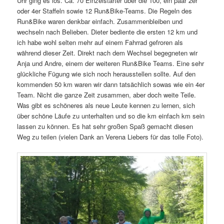
Uhr ging es los. Ca. 70 Einzelstarter über die 100, ein paar 2er
oder 4er Staffeln sowie 12 Run&Bike-Teams. Die Regeln des
Run&Bike waren denkbar einfach. Zusammenbleiben und
wechseln nach Belieben. Dieter bediente die ersten 12 km und
ich habe wohl selten mehr auf einem Fahrrad gefroren als
während dieser Zeit. Direkt nach dem Wechsel begegneten wir
Anja und Andre, einem der weiteren Run&Bike Teams. Eine sehr
glückliche Fügung wie sich noch herausstellen sollte. Auf den
kommenden 50 km waren wir dann tatsächlich sowas wie ein 4er
Team. Nicht die ganze Zeit zusammen, aber doch weite Teile.
Was gibt es schöneres als neue Leute kennen zu lernen, sich
über schöne Läufe zu unterhalten und so die km einfach km sein
lassen zu können. Es hat sehr großen Spaß gemacht diesen
Weg zu teilen (vielen Dank an Verena Liebers für das tolle Foto).