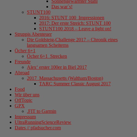
Sonnengewärmter Stahl
Das war´s!
STUNT100
2016: STUNT 100_Impressionen
2017: Der erste Streich: STUNT 100
STUNT100 2018 – Leave a light on!
Struppis Abenteuer
Die Goldsteig-Challenge 2017 – Chronik eines
langsamen Scheiterns
Öcher 6+1
Öcher 6+1_Strecken
Freunde
Alex‘ erster 100er in Biel 2017
Abroad
2017_Massachusetts (Waltham/Boston)
TARC Summer Classic August 2017
Food
Wir über uns
OffTopic
GPX
.FIT to Garmin
Impressum
UltraRunningScienceReview
Dates // pfadsucher.com