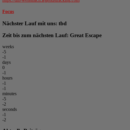
https://tim-weissbach.legendstracking.com
Focus
Nächster Lauf mit uns: tbd
Zeit bis zum nächsten Lauf: Great Escape
weeks
-5
-1
days
0
-1
hours
-1
-1
minutes
-5
-2
seconds
-1
-2