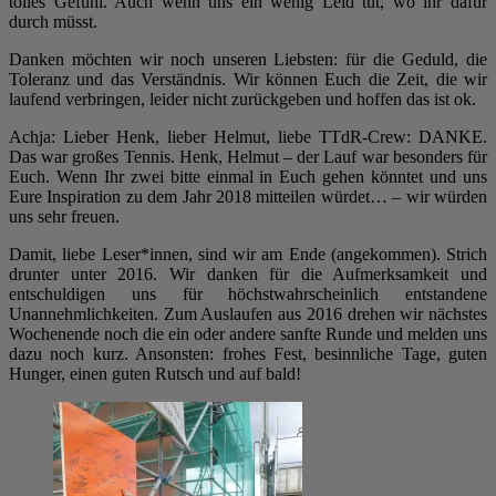
tolles Gefühl. Auch wenn uns ein wenig Leid tut, wo ihr dafür
durch müsst.
Danken möchten wir noch unseren Liebsten: für die Geduld, die
Toleranz und das Verständnis. Wir können Euch die Zeit, die wir
laufend verbringen, leider nicht zurückgeben und hoffen das ist ok.
Achja: Lieber Henk, lieber Helmut, liebe TTdR-Crew: DANKE.
Das war großes Tennis. Henk, Helmut – der Lauf war besonders für
Euch. Wenn Ihr zwei bitte einmal in Euch gehen könntet und uns
Eure Inspiration zu dem Jahr 2018 mitteilen würdet… – wir würden
uns sehr freuen.
Damit, liebe Leser*innen, sind wir am Ende (angekommen). Strich
drunter unter 2016. Wir danken für die Aufmerksamkeit und
entschuldigen uns für höchstwahrscheinlich entstandene
Unannehmlichkeiten. Zum Auslaufen aus 2016 drehen wir nächstes
Wochenende noch die ein oder andere sanfte Runde und melden uns
dazu noch kurz. Ansonsten: frohes Fest, besinnliche Tage, guten
Hunger, einen guten Rutsch und auf bald!