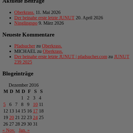
Aktuelle Beiträge
Oberkrass.
11. Mai 2026
Der beinahe erste letzte JUNUT
20. April 2026
Ninglingspo
9. März 2026
Neueste Kommentare
Pfadsucher
zu
Oberkrass.
MICHAEL
zu
Oberkrass.
Der beinahe erste letzte JUNUT | pfadsucher.com
zu
JUNUT
239 2025
Blogeinträge
Dezember 2016
M
D
M
D
F
S
S
1
2
3
4
5
6
7
8
9
10
11
12
13
14
15
16
17
18
19
20
21
22
23
24
25
26
27
28
29
30
31
« Nov.
Jan. »