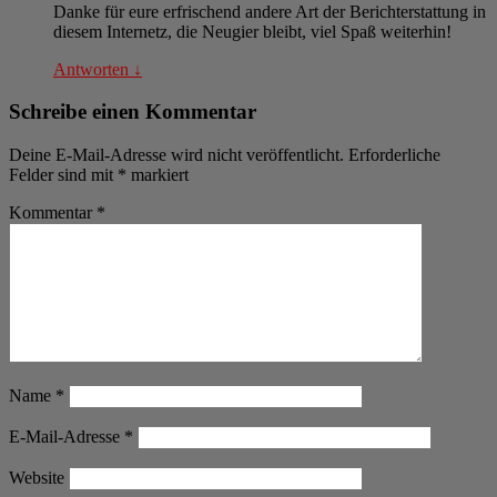
Danke für eure erfrischend andere Art der Berichterstattung in
diesem Internetz, die Neugier bleibt, viel Spaß weiterhin!
Antworten
↓
Schreibe einen Kommentar
Deine E-Mail-Adresse wird nicht veröffentlicht.
Erforderliche
Felder sind mit
*
markiert
Kommentar
*
Name
*
E-Mail-Adresse
*
Website