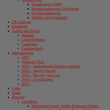
Wanderwege NRW
Hauptwanderwege Eifelverein
Der Hermannsweg
Wildnis-Trail Nordeifel
Die Antwort
Eindrücke
Zahlen und Daten
Statistik
Laufergebnisse
Laufdaten
Lauftagebuch
Jahresberichte
2023
Wrap-up 2022
2021 – underground distance running
2020 – narrow escape
2019 – the easy way out.
2018 – Geschichten.
2017.
Links
Zitate
Planung
Laufideen
Wagemutig Essen, Schön Entspannt Rudel-