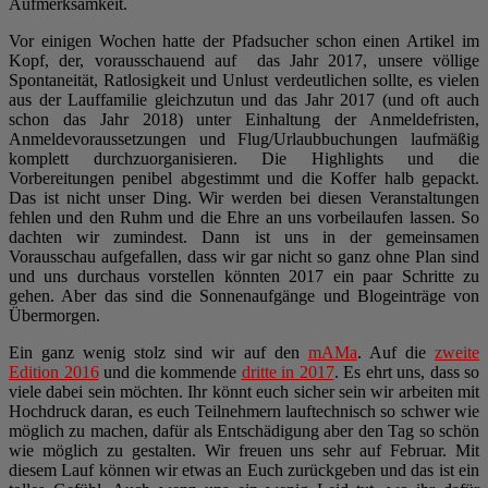
Aufmerksamkeit.
Vor einigen Wochen hatte der Pfadsucher schon einen Artikel im
Kopf, der, vorausschauend auf das Jahr 2017, unsere völlige
Spontaneität, Ratlosigkeit und Unlust verdeutlichen sollte, es vielen
aus der Lauffamilie gleichzutun und das Jahr 2017 (und oft auch
schon das Jahr 2018) unter Einhaltung der Anmeldefristen,
Anmeldevoraussetzungen und Flug/Urlaubbuchungen laufmäßig
komplett durchzuorganisieren. Die Highlights und die
Vorbereitungen penibel abgestimmt und die Koffer halb gepackt.
Das ist nicht unser Ding. Wir werden bei diesen Veranstaltungen
fehlen und den Ruhm und die Ehre an uns vorbeilaufen lassen. So
dachten wir zumindest. Dann ist uns in der gemeinsamen
Vorausschau aufgefallen, dass wir gar nicht so ganz ohne Plan sind
und uns durchaus vorstellen könnten 2017 ein paar Schritte zu
gehen. Aber das sind die Sonnenaufgänge und Blogeinträge von
Übermorgen.
Ein ganz wenig stolz sind wir auf den
mAMa
. Auf die
zweite
Edition 2016
und die kommende
dritte in 2017
. Es ehrt uns, dass so
viele dabei sein möchten. Ihr könnt euch sicher sein wir arbeiten mit
Hochdruck daran, es euch Teilnehmern lauftechnisch so schwer wie
möglich zu machen, dafür als Entschädigung aber den Tag so schön
wie möglich zu gestalten. Wir freuen uns sehr auf Februar. Mit
diesem Lauf können wir etwas an Euch zurückgeben und das ist ein