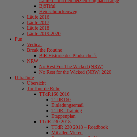
Laufen – mit dem letzten Zug nach Liége
BjöTiful
Heidschnuckenweg
Läufe 2016
Läufe 2017
Läufe 2018
Läufe 2019-2020
Fun
Vertical
Break the Routine
BtR Historie des Pfadsucher´s
NRW
No Rest For The Wicked (NRW)
No Rest for the Wicked (NRW) 2020
Ultraläufe
Übersicht
TorTour de Ruhr
TTdR160 2016
TTdR160
Einladungsemail
TTdR_Training
Etappenplan
TTdR 230 2018
TTdR 230 2018 – Roadbook
Mit allen Vieren