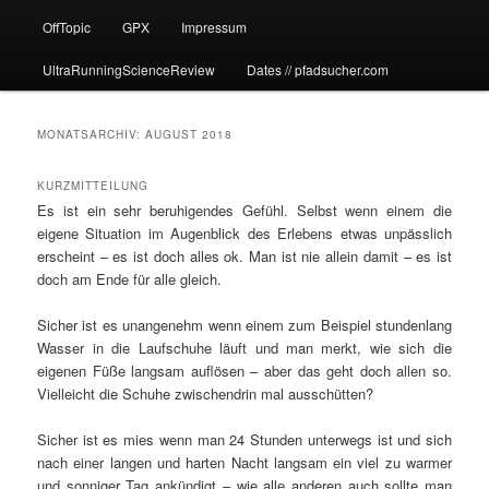
OffTopic
GPX
Impressum
UltraRunningScienceReview
Dates // pfadsucher.com
MONATSARCHIV:
AUGUST 2018
KURZMITTEILUNG
Es ist ein sehr beruhigendes Gefühl. Selbst wenn einem die
eigene Situation im Augenblick des Erlebens etwas unpässlich
erscheint – es ist doch alles ok. Man ist nie allein damit – es ist
doch am Ende für alle gleich.
Sicher ist es unangenehm wenn einem zum Beispiel stundenlang
Wasser in die Laufschuhe läuft und man merkt, wie sich die
eigenen Füße langsam auflösen – aber das geht doch allen so.
Vielleicht die Schuhe zwischendrin mal ausschütten?
Sicher ist es mies wenn man 24 Stunden unterwegs ist und sich
nach einer langen und harten Nacht langsam ein viel zu warmer
und sonniger Tag ankündigt – wie alle anderen auch sollte man