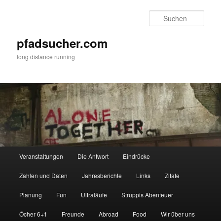
Zum
Zum
primären
sekundären
Such
Inhalt
Inhalt
springen
springen
pfadsucher.com
long distance running
Hauptmenü
Veranstaltungen
Die Antwort
Eindrücke
Zahlen und Daten
Jahresberichte
Links
Zitate
Planung
Fun
Ultraläufe
Struppis Abenteuer
Öcher 6+1
Freunde
Abroad
Food
Wir über uns