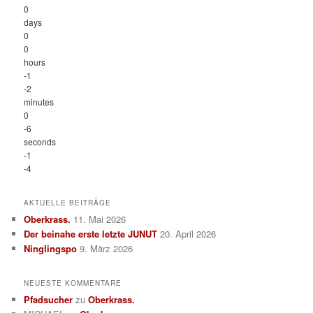
0
days
0
0
hours
-1
-2
minutes
0
-6
seconds
-1
-4
AKTUELLE BEITRÄGE
Oberkrass.
11. Mai 2026
Der beinahe erste letzte JUNUT
20. April 2026
Ninglingspo
9. März 2026
NEUESTE KOMMENTARE
Pfadsucher
zu
Oberkrass.