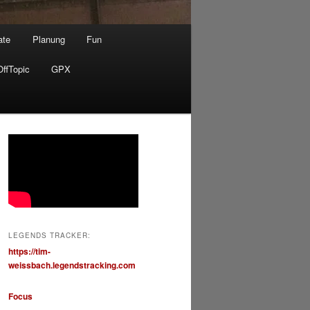
ate
Planung
Fun
OffTopic
GPX
LEGENDS TRACKER:
https://tim-
weissbach.legendstracking.com
Focus