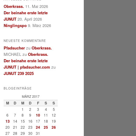
Oberkrass.
11. Mai 2026
Der beinahe erste letzte
JUNUT
20. April 2026
Ninglingspo
9. März 2026
NEUESTE KOMMENTARE
Pfadsucher
zu
Oberkrass.
MICHAEL
zu
Oberkrass.
Der beinahe erste letzte
JUNUT | pfadsucher.com
zu
JUNUT 239 2025
BLOGEINTRÄGE
MÄRZ 2017
M
D
M
D
F
S
S
1
2
3
4
5
6
7
8
9
10
11
12
13
14
15
16
17
18
19
20
21
22
23
24
25
26
27
28
29
30
31