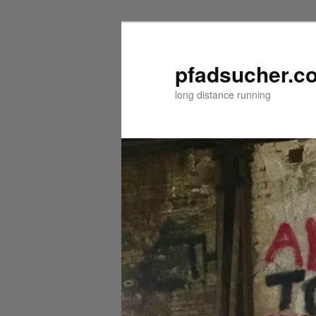
Zum
primären
Inhalt
pfadsucher.c
springen
long distance running