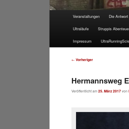
Hauptmenü
Veranstaltungen
Die Antwort
Ultraläufe
Struppis Abenteue
Impressum
UltraRunningSci
Beitragsnavigation
←
Vorheriger
Hermannsweg E
Veröffentlicht am
25. März 2017
von