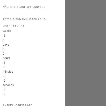
NÄCHSTER LAUF MIT UNS: TBD
ZEIT BIS ZUM NÄCHSTEN LAUF:
GREAT ESCAPE
weeks
-5
0
days
0
0
hours
-1
-5
minutes
-5
-9
seconds
-4
-9
AKTUELLE BEITRÄGE