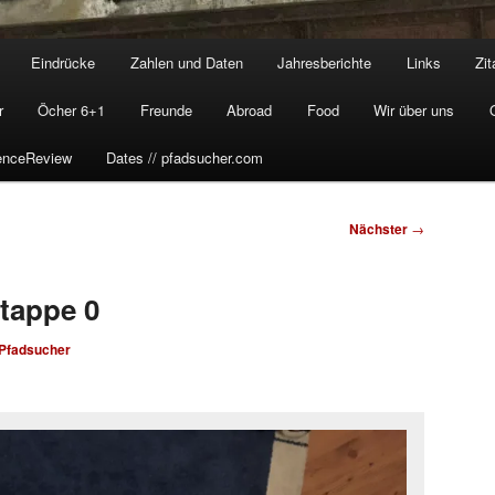
Eindrücke
Zahlen und Daten
Jahresberichte
Links
Zit
r
Öcher 6+1
Freunde
Abroad
Food
Wir über uns
enceReview
Dates // pfadsucher.com
Nächster
→
tappe 0
Pfadsucher