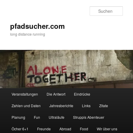
Zum
Zum
primären
sekundären
Such
Inhalt
Inhalt
springen
springen
pfadsucher.com
long distance running
Hauptmenü
Veranstaltungen
Die Antwort
Eindrücke
Zahlen und Daten
Jahresberichte
Links
Zitate
Planung
Fun
Ultraläufe
Struppis Abenteuer
Öcher 6+1
Freunde
Abroad
Food
Wir über uns