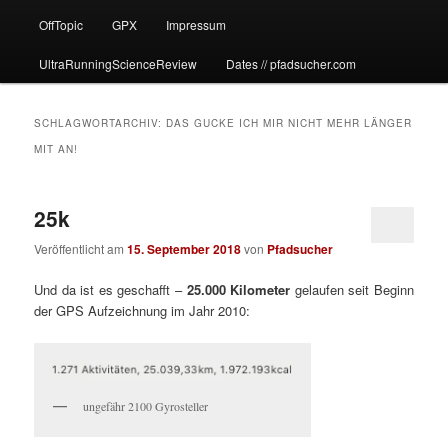
OffTopic
GPX
Impressum
UltraRunningScienceReview
Dates // pfadsucher.com
SCHLAGWORTARCHIV:
DAS GUCKE ICH MIR NICHT MEHR LÄNGER
MIT AN!
25k
Veröffentlicht am
15. September 2018
von
Pfadsucher
Und da ist es geschafft –
25.000 Kilometer
gelaufen seit Beginn
der GPS Aufzeichnung im Jahr 2010:
ungefähr 2100 Gyrosteller