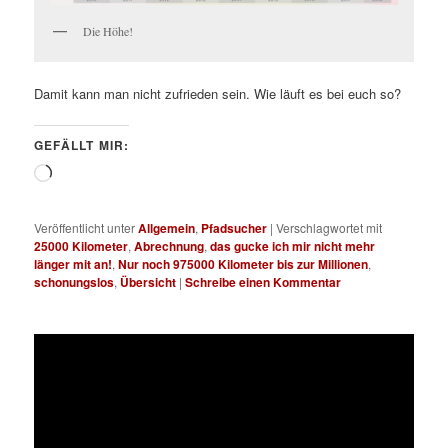
Die Höhe!
Damit kann man nicht zufrieden sein. Wie läuft es bei euch so?
GEFÄLLT MIR:
Wird
geladen …
Veröffentlicht unter
Allgemein
,
Pfadsucher
|
Verschlagwortet mit
25000 Kilometer
,
Abrechnung
,
das gucke ich mir nicht mehr
länger mit an!
,
Nur noch 975000 Kilometer bis zur Millionen
,
schonungslos
,
Übersicht
|
Schreibe einen Kommentar