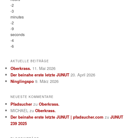
-2
-3
minutes
-2
-9
seconds
-4
-6
AKTUELLE BEITRÄGE
Oberkrass.
11. Mai 2026
Der beinahe erste letzte JUNUT
20. April 2026
Ninglingspo
9. März 2026
NEUESTE KOMMENTARE
Pfadsucher
zu
Oberkrass.
MICHAEL
zu
Oberkrass.
Der beinahe erste letzte JUNUT | pfadsucher.com
zu
JUNUT
239 2025