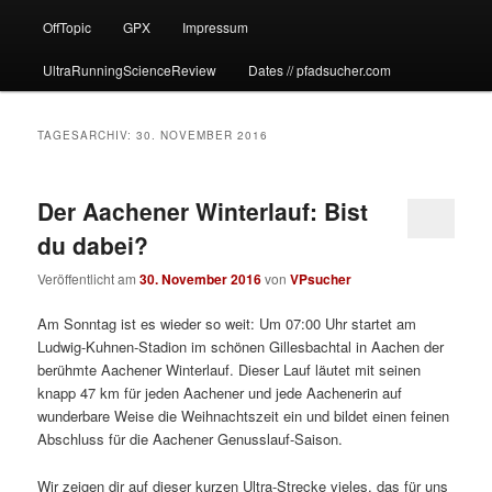
OffTopic
GPX
Impressum
UltraRunningScienceReview
Dates // pfadsucher.com
TAGESARCHIV:
30. NOVEMBER 2016
Der Aachener Winterlauf: Bist
du dabei?
Veröffentlicht am
30. November 2016
von
VPsucher
Am Sonntag ist es wieder so weit: Um 07:00 Uhr startet am
Ludwig-Kuhnen-Stadion im schönen Gillesbachtal in Aachen der
berühmte Aachener Winterlauf. Dieser Lauf läutet mit seinen
knapp 47 km für jeden Aachener und jede Aachenerin auf
wunderbare Weise die Weihnachtszeit ein und bildet einen feinen
Abschluss für die Aachener Genusslauf-Saison.
Wir zeigen dir auf dieser kurzen Ultra-Strecke vieles, das für uns