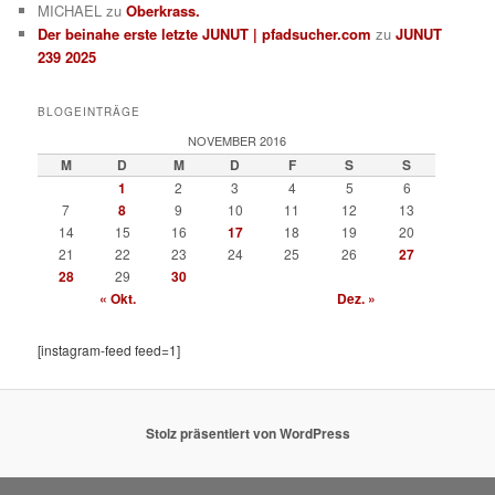
MICHAEL
zu
Oberkrass.
Der beinahe erste letzte JUNUT | pfadsucher.com
zu
JUNUT
239 2025
BLOGEINTRÄGE
NOVEMBER 2016
M
D
M
D
F
S
S
1
2
3
4
5
6
7
8
9
10
11
12
13
14
15
16
17
18
19
20
21
22
23
24
25
26
27
28
29
30
« Okt.
Dez. »
[instagram-feed feed=1]
Stolz präsentiert von WordPress