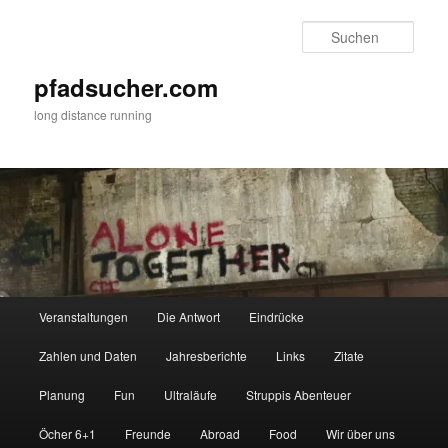
Zum
Zum
primären
sekundären
Such
Inhalt
Inhalt
springen
springen
pfadsucher.com
long distance running
Hauptmenü
Veranstaltungen
Die Antwort
Eindrücke
Zahlen und Daten
Jahresberichte
Links
Zitate
Planung
Fun
Ultraläufe
Struppis Abenteuer
Öcher 6+1
Freunde
Abroad
Food
Wir über uns