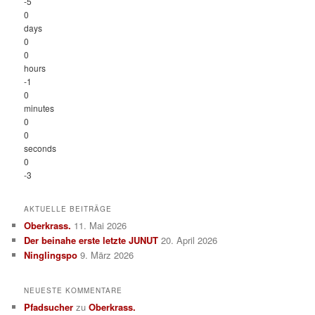
-5
0
days
0
0
hours
-1
0
minutes
0
0
seconds
0
-3
AKTUELLE BEITRÄGE
Oberkrass.
11. Mai 2026
Der beinahe erste letzte JUNUT
20. April 2026
Ninglingspo
9. März 2026
NEUESTE KOMMENTARE
Pfadsucher
zu
Oberkrass.