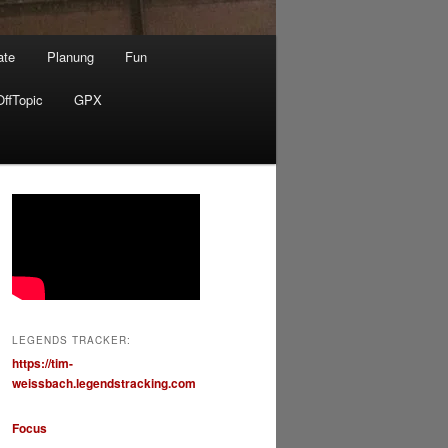
ate
Planung
Fun
OffTopic
GPX
LEGENDS TRACKER:
https://tim-
weissbach.legendstracking.com
Focus