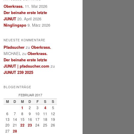
Oberkrass.
11. Mai 2026
Der beinahe erste letzte
JUNUT
20. April 2026
Ninglingspo
9. März 2026
NEUESTE KOMMENTARE
Pfadsucher
zu
Oberkrass.
MICHAEL
zu
Oberkrass.
Der beinahe erste letzte
JUNUT | pfadsucher.com
zu
JUNUT 239 2025
BLOGEINTRÄGE
FEBRUAR 2017
M
D
M
D
F
S
S
1
2
3
4
5
6
7
8
9
10
11
12
13
14
15
16
17
18
19
20
21
22
23
24
25
26
27
28