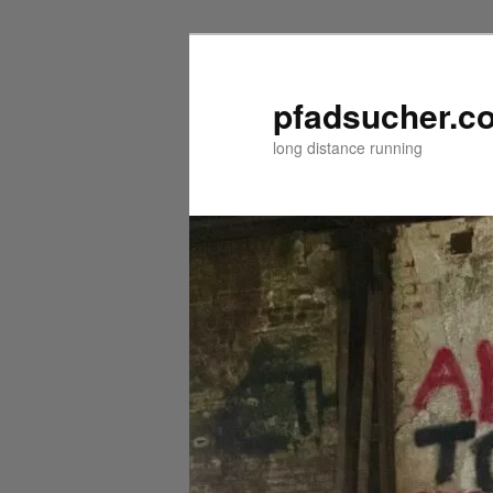
Zum
primären
Inhalt
pfadsucher.c
springen
long distance running