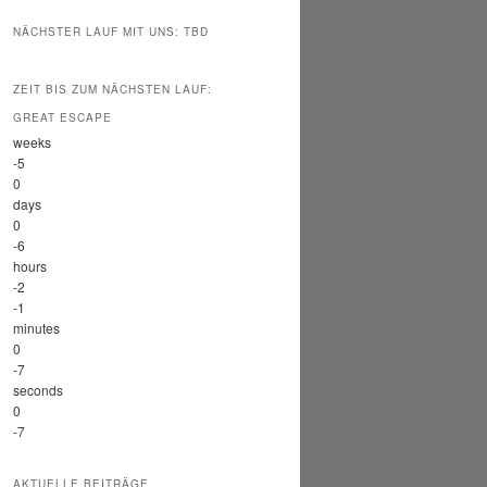
NÄCHSTER LAUF MIT UNS: TBD
ZEIT BIS ZUM NÄCHSTEN LAUF:
GREAT ESCAPE
weeks
-5
0
days
0
-6
hours
-2
-1
minutes
0
-7
seconds
0
-7
AKTUELLE BEITRÄGE