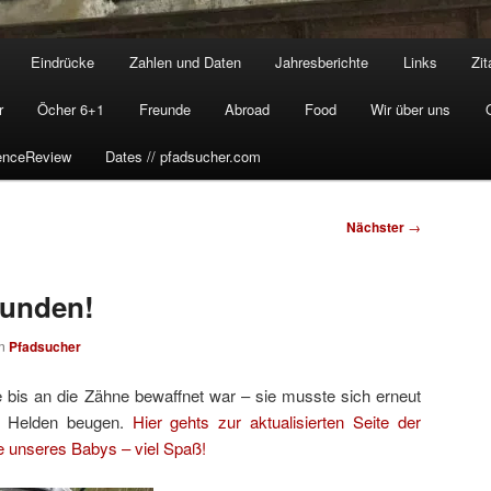
Eindrücke
Zahlen und Daten
Jahresberichte
Links
Zit
r
Öcher 6+1
Freunde
Abroad
Food
Wir über uns
enceReview
Dates // pfadsucher.com
Nächster
→
wunden!
on
Pfadsucher
is an die Zähne bewaffnet war – sie musste sich erneut
r Helden beugen.
Hier gehts zur aktualisierten Seite der
 unseres Babys – viel Spaß!