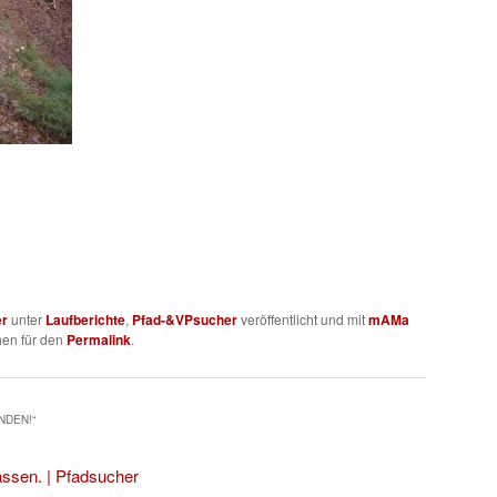
er
unter
Laufberichte
,
Pfad-&VPsucher
veröffentlicht und mit
mAMa
hen für den
Permalink
.
NDEN!
“
assen. | Pfadsucher