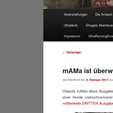
Hauptmenü
Veranstaltungen
Die Antwort
Ultraläufe
Struppis Abenteue
Impressum
UltraRunningSci
Beitragsnavigation
←
Vorheriger
mAMa ist über
Veröffentlicht am
4. Februar 2017
v
Obwohl mAMa diese Ausgabe b
einer Horde unerschrockene
mittlerweile DRITTEN Ausgabe