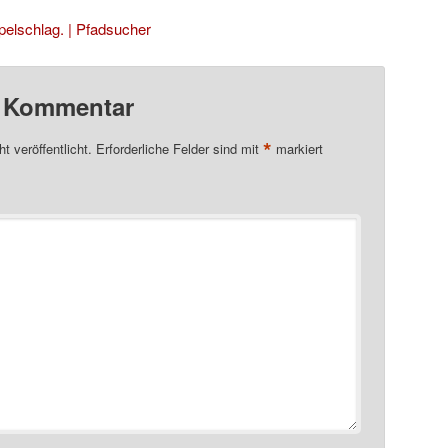
elschlag. | Pfadsucher
n Kommentar
*
t veröffentlicht.
Erforderliche Felder sind mit
markiert