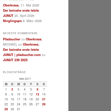
Oberkrass.
11. Mai 2026
Der beinahe erste letzte
JUNUT
20. April 2026
Ninglingspo
9. März 2026
NEUESTE KOMMENTARE
Pfadsucher
zu
Oberkrass.
MICHAEL
zu
Oberkrass.
Der beinahe erste letzte
JUNUT | pfadsucher.com
zu
JUNUT 239 2025
BLOGEINTRÄGE
MAI 2017
M
D
M
D
F
S
S
1
2
3
4
5
6
7
8
9
10
11
12
13
14
15
16
17
18
19
20
21
22
23
24
25
26
27
28
29
30
31