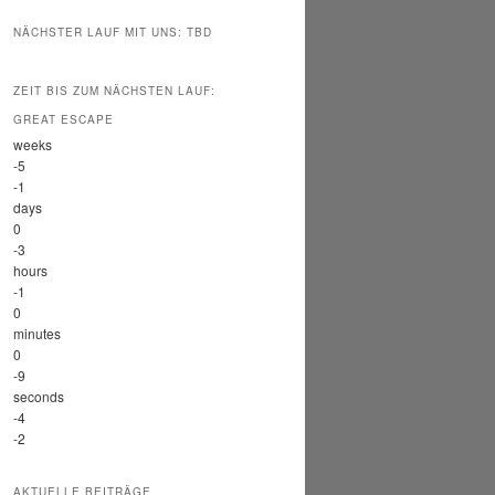
NÄCHSTER LAUF MIT UNS: TBD
ZEIT BIS ZUM NÄCHSTEN LAUF:
GREAT ESCAPE
weeks
-5
-1
days
0
-3
hours
-1
0
minutes
0
-9
seconds
-4
-2
AKTUELLE BEITRÄGE