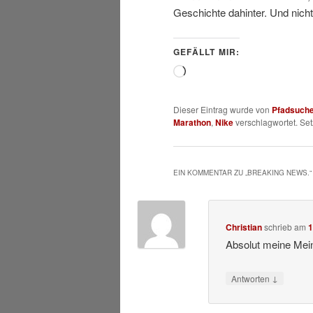
Geschichte dahinter. Und nic
GEFÄLLT MIR:
Wird
geladen …
Dieser Eintrag wurde von
Pfadsuch
Marathon
,
Nike
verschlagwortet. Se
EIN KOMMENTAR ZU „
BREAKING NEWS.
“
Christian
schrieb
am
1
Absolut meine Mei
↓
Antworten