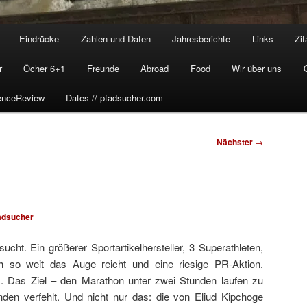
Eindrücke
Zahlen und Daten
Jahresberichte
Links
Zit
r
Öcher 6+1
Freunde
Abroad
Food
Wir über uns
enceReview
Dates // pfadsucher.com
Nächster
→
adsucher
ucht. Ein größerer Sportartikelhersteller, 3 Superathleten,
h so weit das Auge reicht und eine riesige PR-Aktion.
ts. Das Ziel – den Marathon unter zwei Stunden laufen zu
en verfehlt. Und nicht nur das: die von Eliud Kipchoge