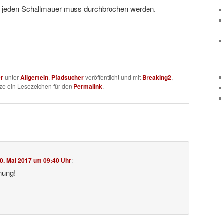
ht jeden Schallmauer muss durchbrochen werden.
er
unter
Allgemein
,
Pfadsucher
veröffentlicht und mit
Breaking2
,
tze ein Lesezeichen für den
Permalink
.
0. Mai 2017 um 09:40 Uhr
:
nung!