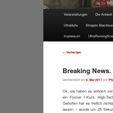
Hauptmenü
Veranstaltungen
Die Antwort
Ultraläufe
Struppis Abenteue
Impressum
UltraRunningSci
Beitragsnavigation
←
Vorheriger
Breaking News.
Veröffentlicht am
6. Mai 2017
von
Pf
Ok, sie haben es wirklich vers
ein Formel 1-Kurs, High-Tec
Geholfen hat es freilich nich
lassen – wurde um 25 Sekund