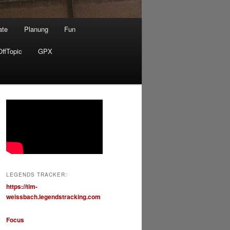
ate
Planung
Fun
OffTopic
GPX
LEGENDS TRACKER:
https://tim-
weissbach.legendstracking.com
Focus