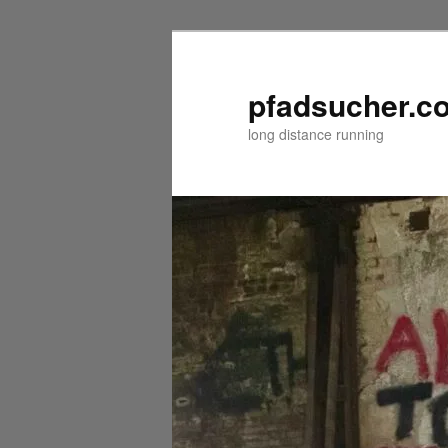
Zum
primären
Inhalt
pfadsucher.c
springen
long distance running