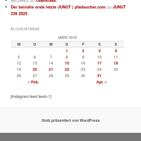
MICHAEL
zu
Oberkrass.
Der beinahe erste letzte JUNUT | pfadsucher.com
zu
JUNUT
239 2025
BLOGEINTRÄGE
MÄRZ 2018
M
D
M
D
F
S
S
1
2
3
4
5
6
7
8
9
10
11
12
13
14
15
16
17
18
19
20
21
22
23
24
25
26
27
28
29
30
31
« Feb.
Apr. »
[instagram-feed feed=1]
Stolz präsentiert von WordPress