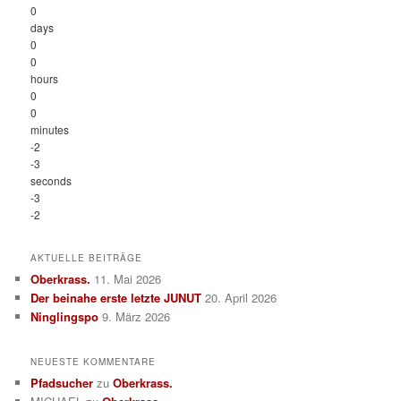
0
days
0
0
hours
0
0
minutes
-2
-3
seconds
-3
-2
AKTUELLE BEITRÄGE
Oberkrass.
11. Mai 2026
Der beinahe erste letzte JUNUT
20. April 2026
Ninglingspo
9. März 2026
NEUESTE KOMMENTARE
Pfadsucher
zu
Oberkrass.