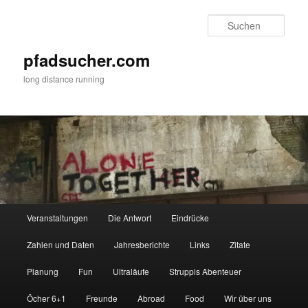
Zum
Zum
primären
sekundären
Such
Inhalt
Inhalt
springen
springen
pfadsucher.com
long distance running
Hauptmenü
Veranstaltungen
Die Antwort
Eindrücke
Zahlen und Daten
Jahresberichte
Links
Zitate
Planung
Fun
Ultraläufe
Struppis Abenteuer
Öcher 6+1
Freunde
Abroad
Food
Wir über uns