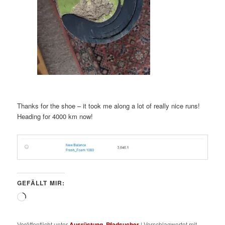
Thanks for the shoe – it took me along a lot of really nice runs!
Heading for 4000 km now!
GEFÄLLT MIR:
Wird
geladen …
Veröffentlicht unter
Ausrüstung
,
Pfadsucher
|
Verschlagwortet mit