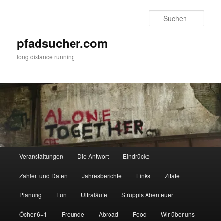
Zum
Zum
primären
sekundären
Such
Inhalt
Inhalt
springen
springen
pfadsucher.com
long distance running
Hauptmenü
Veranstaltungen
Die Antwort
Eindrücke
Zahlen und Daten
Jahresberichte
Links
Zitate
Planung
Fun
Ultraläufe
Struppis Abenteuer
Öcher 6+1
Freunde
Abroad
Food
Wir über uns