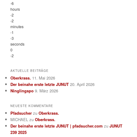
-6
hours
-2
-2
minutes
-1
-3
seconds
0
-2
AKTUELLE BEITRÄGE
Oberkrass.
11. Mai 2026
Der beinahe erste letzte JUNUT
20. April 2026
Ninglingspo
9. März 2026
NEUESTE KOMMENTARE
Pfadsucher
zu
Oberkrass.
MICHAEL
zu
Oberkrass.
Der beinahe erste letzte JUNUT | pfadsucher.com
zu
JUNUT
239 2025