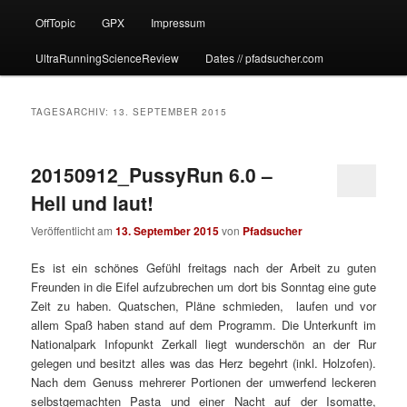
OffTopic
GPX
Impressum
UltraRunningScienceReview
Dates // pfadsucher.com
TAGESARCHIV:
13. SEPTEMBER 2015
20150912_PussyRun 6.0 –
Hell und laut!
Veröffentlicht am
13. September 2015
von
Pfadsucher
Es ist ein schönes Gefühl freitags nach der Arbeit zu guten
Freunden in die Eifel aufzubrechen um dort bis Sonntag eine gute
Zeit zu haben. Quatschen, Pläne schmieden, laufen und vor
allem Spaß haben stand auf dem Programm. Die Unterkunft im
Nationalpark Infopunkt Zerkall liegt wunderschön an der Rur
gelegen und besitzt alles was das Herz begehrt (inkl. Holzofen).
Nach dem Genuss mehrerer Portionen der umwerfend leckeren
selbstgemachten Pasta und einer Nacht auf der Isomatte,