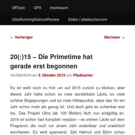
OffTopic
GPX
Impressum
UltraRunningScienceReview
Dates // pfadsucher.com
Beitragsnavigation
←
Vorheriger
Nächster
→
20(:)15 – Die Primetime hat
gerade erst begonnen
Veröffentlicht am
3. Oktober 2015
von
Pfadsucher
Es ist wohl noch zu früh um auf 2015 zurück zu blicken, aber
dieses Jahr hatte schon so viele wunderbare Läufe, so viele
schöne Begegnungen und so viele Höhepunkte, dass das für ein
Jahr schon mehr als genug ist. Und doch geht es scheinbar erst
los. Das Projekt Ultra (ab 100 Meilen) läuft nun endgültig an.
2016 ist schon fast komplett verplant – es stehen Läufe auf dem
Programm die noch vor einem Jahr undenkbar und unwirklich
erschienen. Es wird spannend. Zeit Helmut und Björn schon