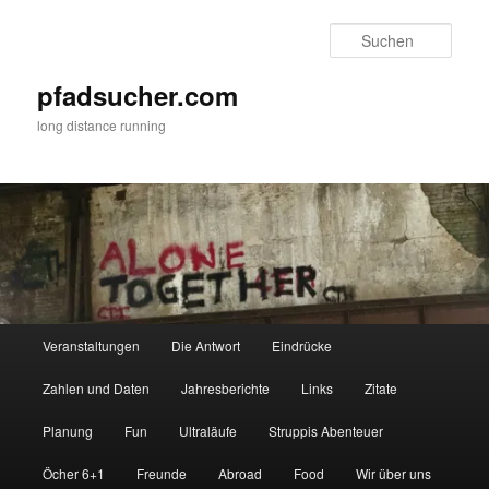
Zum
primären
Such
Inhalt
springen
pfadsucher.com
long distance running
Hauptmenü
Veranstaltungen
Die Antwort
Eindrücke
Zahlen und Daten
Jahresberichte
Links
Zitate
Planung
Fun
Ultraläufe
Struppis Abenteuer
Öcher 6+1
Freunde
Abroad
Food
Wir über uns