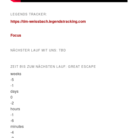
LEGENDS TRACKER:
https://tim-weissbach.legendstracking.com
Focus
NÄCHSTER LAUF MIT UNS: TBD
ZEIT BIS ZUM NÄCHSTEN LAUF: GREAT ESCAPE
weeks
-5
-1
days
0
-2
hours
-1
-6
minutes
-4
-9