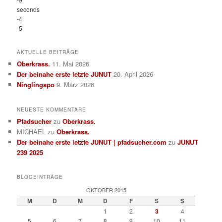
seconds
-4
-5
AKTUELLE BEITRÄGE
Oberkrass.
11. Mai 2026
Der beinahe erste letzte JUNUT
20. April 2026
Ninglingspo
9. März 2026
NEUESTE KOMMENTARE
Pfadsucher
zu
Oberkrass.
MICHAEL
zu
Oberkrass.
Der beinahe erste letzte JUNUT | pfadsucher.com
zu
JUNUT
239 2025
BLOGEINTRÄGE
OKTOBER 2015
M
D
M
D
F
S
S
1
2
3
4
5
6
7
8
9
10
11