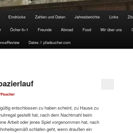
Eindrücke
Zahlen und Daten
Jahresberichte
Links
Zit
r
Öcher 6+1
Freunde
Abroad
Food
Wir über uns
enceReview
Dates // pfadsucher.com
pazierlauf
VPsucher
ltig entschlossen zu haben scheint, zu Hause zu
chuhregal gestellt hat, nach dem Nachtmahl beim
 jene Arbeit oder jenes Spiel vorgenommen hat, nach
nheitsgemäß schlafen geht, wenn draußen ein