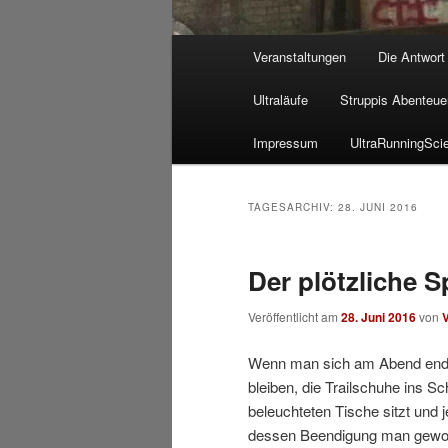
Hauptmenü
Veranstaltungen
Die Antwort
Ultraläufe
Struppis Abenteue
Impressum
UltraRunningSci
TAGESARCHIV:
28. JUNI 2016
Der plötzliche S
Veröffentlicht am
28. Juni 2016
von
Wenn man sich am Abend endgü
bleiben, die Trailschuhe ins S
beleuchteten Tische sitzt und
dessen Beendigung man gewoh