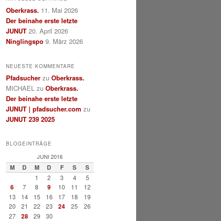
Oberkrass.
11. Mai 2026
Der beinahe erste letzte
JUNUT
20. April 2026
Ninglingspo
9. März 2026
NEUESTE KOMMENTARE
Pfadsucher
zu
Oberkrass.
MICHAEL
zu
Oberkrass.
Der beinahe erste letzte
JUNUT | pfadsucher.com
zu
JUNUT 239 2025
BLOGEINTRÄGE
JUNI 2016
M
D
M
D
F
S
S
1
2
3
4
5
6
7
8
9
10
11
12
13
14
15
16
17
18
19
20
21
22
23
24
25
26
27
28
29
30