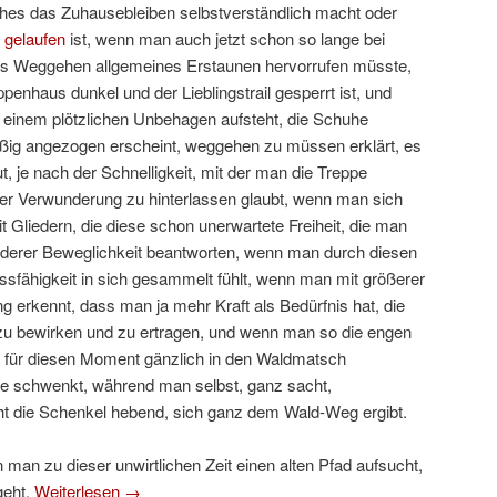
lches das Zuhausebleiben selbstverständlich macht oder
 gelaufen
ist, wenn man auch jetzt schon so lange bei
 das Weggehen allgemeines Erstaunen hervorrufen müsste,
nhaus dunkel und der Lieblingstrail gesperrt ist, und
 einem plötzlichen Unbehagen aufsteht, die Schuhe
äßig angezogen erscheint, weggehen zu müssen erklärt, es
 je nach der Schnelligkeit, mit der man die Treppe
ger Verwunderung zu hinterlassen glaubt, wenn man sich
t Gliedern, die diese schon unerwartete Freiheit, die man
onderer Beweglichkeit beantworten, wenn man durch diesen
ssfähigkeit in sich gesammelt fühlt, wenn man mit größerer
 erkennt, dass man ja mehr Kraft als Bedürfnis hat, die
 zu bewirken und zu ertragen, und wenn man so die engen
an für diesen Moment gänzlich in den Waldmatsch
che schwenkt, während man selbst, ganz sacht,
ht die Schenkel hebend, sich ganz dem Wald-Weg ergibt.
n man zu dieser unwirtlichen Zeit einen alten Pfad aufsucht,
geht.
Weiterlesen
→