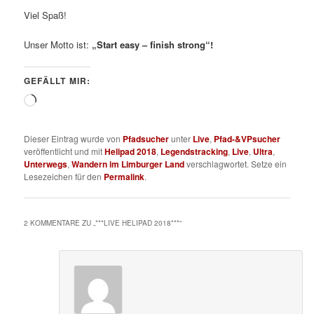
Viel Spaß!
Unser Motto ist:
„Start easy – finish strong“!
GEFÄLLT MIR:
Wird
geladen …
Dieser Eintrag wurde von
Pfadsucher
unter
Live
,
Pfad-&VPsucher
veröffentlicht und mit
Helipad 2018
,
Legendstracking
,
Live
,
Ultra
,
Unterwegs
,
Wandern im Limburger Land
verschlagwortet. Setze ein
Lesezeichen für den
Permalink
.
2 KOMMENTARE ZU „
***LIVE HELIPAD 2018***
“