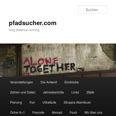
Zum
primären
Such
Inhalt
springen
pfadsucher.com
long distance running
Hauptmenü
Veranstaltungen
Die Antwort
Eindrücke
Zahlen und Daten
Jahresberichte
Links
Zitate
Planung
Fun
Ultraläufe
Struppis Abenteuer
Öcher 6+1
Freunde
Abroad
Food
Wir über uns