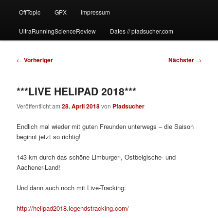
OffTopic
GPX
Impressum
UltraRunningScienceReview
Dates // pfadsucher.com
Beitragsnavigation
←
Vorheriger
Nächster
→
***LIVE HELIPAD 2018***
Veröffentlicht am
28. April 2018
von
Pfadsucher
Endlich mal wieder mit guten Freunden unterwegs – die Saison
beginnt jetzt so richtig!
143 km durch das schöne Limburger-, Ostbelgische- und
Aachener-Land!
Und dann auch noch mit Live-Tracking:
http://helipad2018.legendstracking.com/