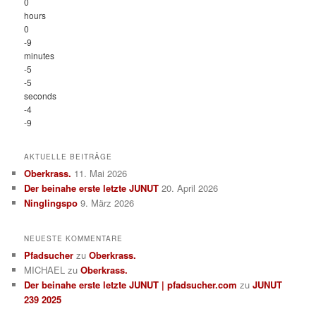
0
hours
0
-9
minutes
-5
-5
seconds
-4
-9
AKTUELLE BEITRÄGE
Oberkrass.
11. Mai 2026
Der beinahe erste letzte JUNUT
20. April 2026
Ninglingspo
9. März 2026
NEUESTE KOMMENTARE
Pfadsucher
zu
Oberkrass.
MICHAEL
zu
Oberkrass.
Der beinahe erste letzte JUNUT | pfadsucher.com
zu
JUNUT
239 2025