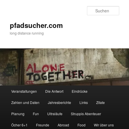
Zum
Zum
primären
sekundären
Such
Inhalt
Inhalt
springen
springen
pfadsucher.com
long distance running
Hauptmenü
Veranstaltungen
Die Antwort
Eindrücke
Zahlen und Daten
Jahresberichte
Links
Zitate
Planung
Fun
Ultraläufe
Struppis Abenteuer
Öcher 6+1
Freunde
Abroad
Food
Wir über uns