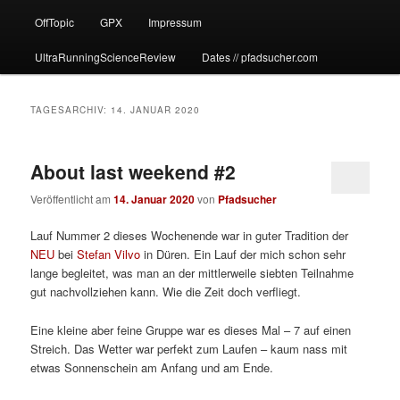
OffTopic
GPX
Impressum
UltraRunningScienceReview
Dates // pfadsucher.com
TAGESARCHIV:
14. JANUAR 2020
About last weekend #2
Veröffentlicht am
14. Januar 2020
von
Pfadsucher
Lauf Nummer 2 dieses Wochenende war in guter Tradition der
NEU
bei
Stefan Vilvo
in Düren. Ein Lauf der mich schon sehr
lange begleitet, was man an der mittlerweile siebten Teilnahme
gut nachvollziehen kann. Wie die Zeit doch verfliegt.
Eine kleine aber feine Gruppe war es dieses Mal – 7 auf einen
Streich. Das Wetter war perfekt zum Laufen – kaum nass mit
etwas Sonnenschein am Anfang und am Ende.