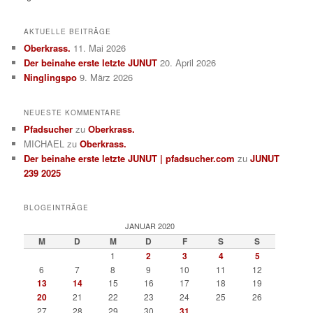
AKTUELLE BEITRÄGE
Oberkrass.
11. Mai 2026
Der beinahe erste letzte JUNUT
20. April 2026
Ninglingspo
9. März 2026
NEUESTE KOMMENTARE
Pfadsucher
zu
Oberkrass.
MICHAEL
zu
Oberkrass.
Der beinahe erste letzte JUNUT | pfadsucher.com
zu
JUNUT
239 2025
BLOGEINTRÄGE
JANUAR 2020
M
D
M
D
F
S
S
1
2
3
4
5
6
7
8
9
10
11
12
13
14
15
16
17
18
19
20
21
22
23
24
25
26
27
28
29
30
31