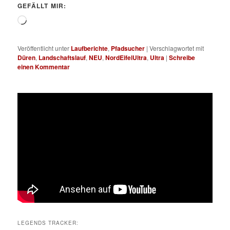
GEFÄLLT MIR:
Wird
geladen …
Veröffentlicht unter
Laufberichte
,
Pfadsucher
|
Verschlagwortet mit
Düren
,
Landschaftslauf
,
NEU
,
NordEifelUltra
,
Ultra
|
Schreibe
einen Kommentar
LEGENDS TRACKER: