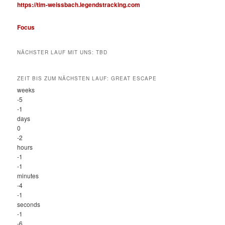
https://tim-weissbach.legendstracking.com
Focus
NÄCHSTER LAUF MIT UNS: TBD
ZEIT BIS ZUM NÄCHSTEN LAUF: GREAT ESCAPE
weeks
-5
-1
days
0
-2
hours
-1
-1
minutes
-4
-1
seconds
-1
-6