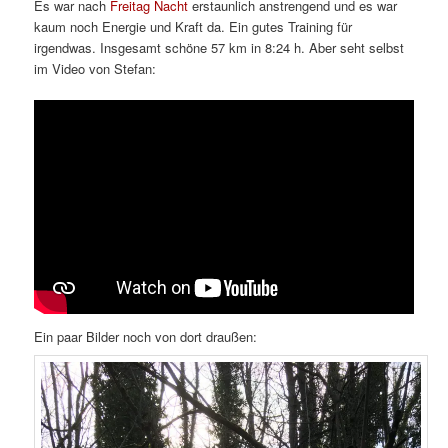
Es war nach
Freitag Nacht
erstaunlich anstrengend und es war
kaum noch Energie und Kraft da. Ein gutes Training für
irgendwas. Insgesamt schöne 57 km in 8:24 h. Aber seht selbst
im Video von Stefan:
Ein paar Bilder noch von dort draußen: