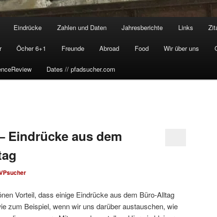
Eindrücke
Zahlen und Daten
Jahresberichte
Links
Zit
r
Öcher 6+1
Freunde
Abroad
Food
Wir über uns
enceReview
Dates // pfadsucher.com
– Eindrücke aus dem
tag
VPsucher
en Vorteil, dass einige Eindrücke aus dem Büro-Alltag
ie zum Beispiel, wenn wir uns darüber austauschen, wie