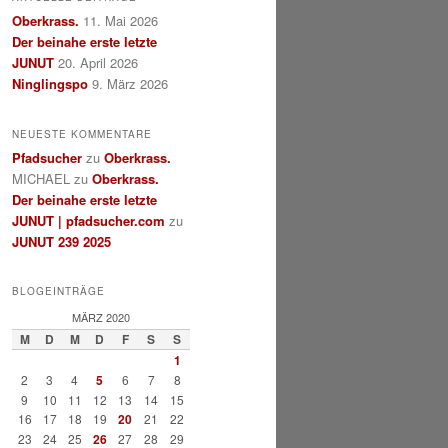
Oberkrass.
11. Mai 2026
Der beinahe erste letzte
JUNUT
20. April 2026
Ninglingspo
9. März 2026
NEUESTE KOMMENTARE
Pfadsucher
zu
Oberkrass.
MICHAEL
zu
Oberkrass.
Der beinahe erste letzte
JUNUT | pfadsucher.com
zu
JUNUT 239 2025
BLOGEINTRÄGE
MÄRZ 2020
M
D
M
D
F
S
S
1
2
3
4
5
6
7
8
9
10
11
12
13
14
15
16
17
18
19
20
21
22
23
24
25
26
27
28
29