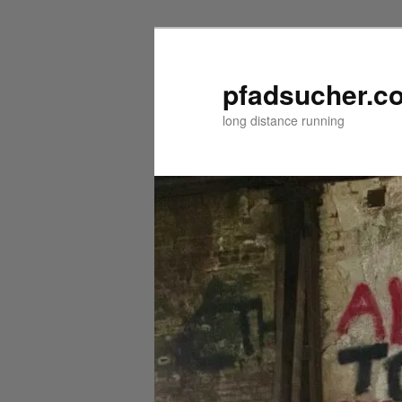
Zum
Zum
primären
sekundären
Inhalt
Inhalt
pfadsucher.c
springen
springen
long distance running