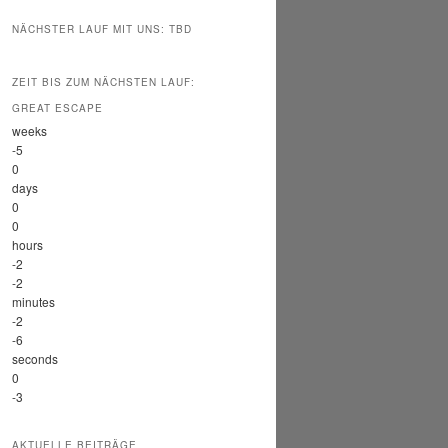
NÄCHSTER LAUF MIT UNS: TBD
ZEIT BIS ZUM NÄCHSTEN LAUF:
GREAT ESCAPE
weeks
-5
0
days
0
0
hours
-2
-2
minutes
-2
-6
seconds
0
-3
AKTUELLE BEITRÄGE