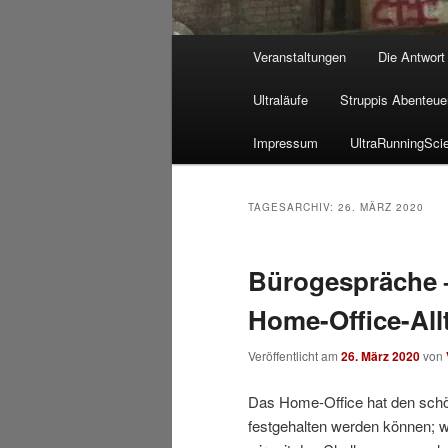
Hauptmenü
Veranstaltungen
Die Antwort
Ultraläufe
Struppis Abenteue
Impressum
UltraRunningSci
TAGESARCHIV:
26. MÄRZ 2020
Bürogespräche 
Home-Office-All
Veröffentlicht am
26. März 2020
von
Das Home-Office hat den schön
festgehalten werden können; w