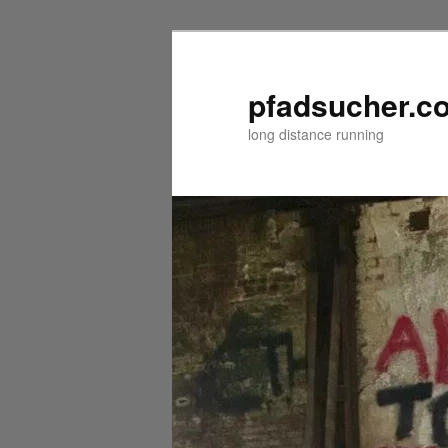
Zum
Zum
primären
sekundären
Inhalt
Inhalt
pfadsucher.c
springen
springen
long distance running