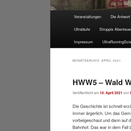
Hauptmenü
Veranstaltungen
Die Antwort
Ultraläufe
Struppis Abenteue
Impressum
UltraRunningSci
MONATSARCHIV:
APRIL 2021
HWW5 – Wald W
Veröffentlicht am
10. April 2021
von
Die Geschichte ist schnell erzä
immer ärgerlich. Um das Gemü
vorbeigeschaut und dann auf 
Bahnhof. Das war in dem Fall 