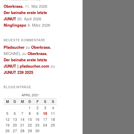
Oberkrass.
11. Mai 2026
Der beinahe erste letzte
JUNUT
20. April 2026
Ninglingspo
9. März 2026
NEUESTE KOMMENTARE
Pfadsucher
zu
Oberkrass.
MICHAEL
zu
Oberkrass.
Der beinahe erste letzte
JUNUT | pfadsucher.com
zu
JUNUT 239 2025
BLOGEINTRÄGE
APRIL 2021
M
D
M
D
F
S
S
1
2
3
4
5
6
7
8
9
10
11
12
13
14
15
16
17
18
19
20
21
22
23
24
25
26
27
28
29
30