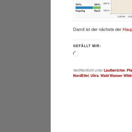
Damit ist der nächste der
Hau
GEFÄLLT MIR:
Wird
geladen …
Veröffentlicht unter
Laufberichte
,
Pf
NordEifel
,
Ultra
,
Wald Wasser Wild