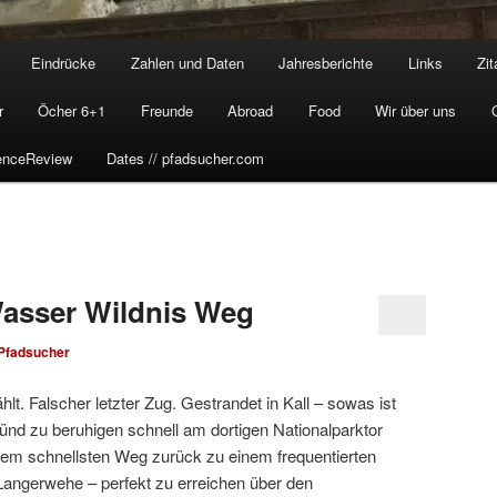
Eindrücke
Zahlen und Daten
Jahresberichte
Links
Zit
r
Öcher 6+1
Freunde
Abroad
Food
Wir über uns
enceReview
Dates // pfadsucher.com
asser Wildnis Weg
Pfadsucher
hlt. Falscher letzter Zug. Gestrandet in Kall – sowas ist
nd zu beruhigen schnell am dortigen Nationalparktor
dem schnellsten Weg zurück zu einem frequentierten
Langerwehe – perfekt zu erreichen über den