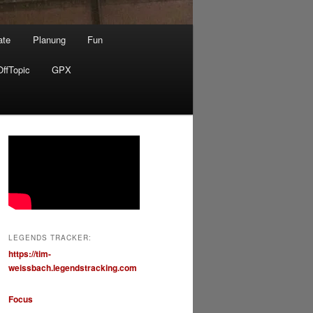
ate
Planung
Fun
OffTopic
GPX
LEGENDS TRACKER:
https://tim-
weissbach.legendstracking.com
Focus