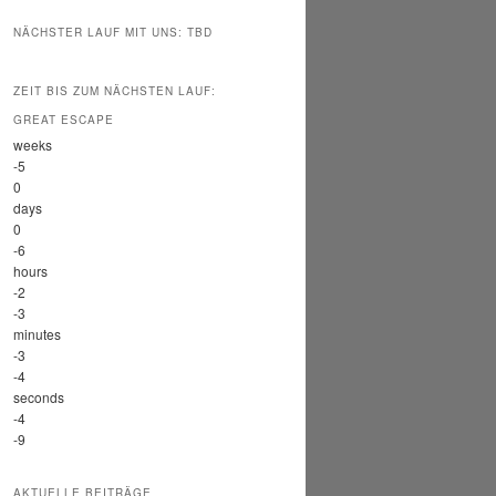
NÄCHSTER LAUF MIT UNS: TBD
ZEIT BIS ZUM NÄCHSTEN LAUF:
GREAT ESCAPE
weeks
-5
0
days
0
-6
hours
-2
-3
minutes
-3
-4
seconds
-4
-9
AKTUELLE BEITRÄGE