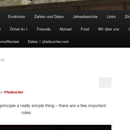
Eindrücke
Zahlen und Daten
Jahresberichte
Links
Zit
r
Öcher 6+1
Freunde
Abroad
Food
Wir über uns
enceReview
Dates // pfadsucher.com
ATS
on
Pfadsucher
 principle a really simple thing – there are a few important
rules: