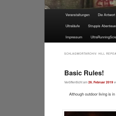
Hauptmenü
Veranstaltungen
Die Antwort
Ultraläufe
Struppis Abenteue
Impressum
UltraRunningSci
SCHLAGWORTARCHIV:
HILL REPE
Basic Rules!
Veröffentlicht am
26. Februar 2019
v
Although outdoor living is in