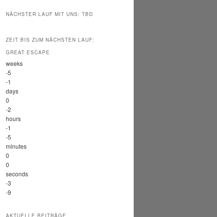
NÄCHSTER LAUF MIT UNS: TBD
ZEIT BIS ZUM NÄCHSTEN LAUF:
GREAT ESCAPE
weeks
-5
-1
days
0
-2
hours
-1
-5
minutes
0
0
seconds
-3
-9
AKTUELLE BEITRÄGE