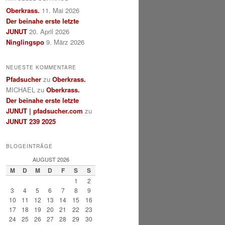
Oberkrass.
11. Mai 2026
Der beinahe erste letzte
JUNUT
20. April 2026
Ninglingspo
9. März 2026
NEUESTE KOMMENTARE
Pfadsucher
zu
Oberkrass.
MICHAEL
zu
Oberkrass.
Der beinahe erste letzte
JUNUT | pfadsucher.com
zu
JUNUT 239 2025
BLOGEINTRÄGE
AUGUST 2026
M
D
M
D
F
S
S
1
2
3
4
5
6
7
8
9
10
11
12
13
14
15
16
17
18
19
20
21
22
23
24
25
26
27
28
29
30