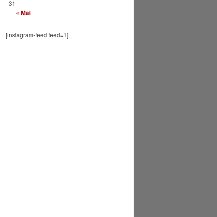
31
« Mai
[instagram-feed feed=1]