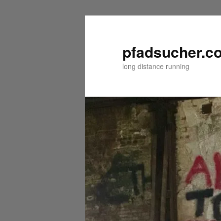
Zum
Zum
primären
sekundären
Inhalt
Inhalt
pfadsucher.c
springen
springen
long distance running