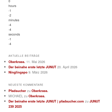
0
hours
-1
-2
minutes
-4
-4
seconds
-1
-4
AKTUELLE BEITRÄGE
Oberkrass.
11. Mai 2026
Der beinahe erste letzte JUNUT
20. April 2026
Ninglingspo
9. März 2026
NEUESTE KOMMENTARE
Pfadsucher
zu
Oberkrass.
MICHAEL
zu
Oberkrass.
Der beinahe erste letzte JUNUT | pfadsucher.com
zu
JUNUT
239 2025