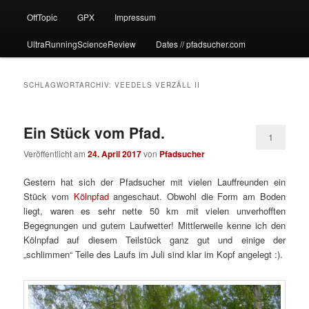
OffTopic
GPX
Impressum
UltraRunningScienceReview
Dates // pfadsucher.com
SCHLAGWORTARCHIV:
VEEDELS VERZÄLL II
Ein Stück vom Pfad.
1
Veröffentlicht am
24. April 2017
von
Pfadsucher
Gestern hat sich der Pfadsucher mit vielen Lauffreunden ein
Stück vom
Kölnpfad
angeschaut. Obwohl die Form am Boden
liegt, waren es sehr nette 50 km mit vielen unverhofften
Begegnungen und gutem Laufwetter! Mittlerweile kenne ich den
Kölnpfad auf diesem Teilstück ganz gut und einige der
„schlimmen“ Teile des Laufs im Juli sind klar im Kopf angelegt :).