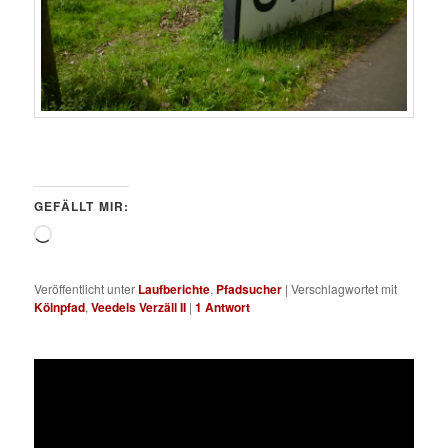
GEFÄLLT MIR:
Wird
geladen …
Veröffentlicht unter
Laufberichte
,
Pfadsucher
|
Verschlagwortet mit
Kölnpfad
,
Veedels Verzäll II
|
1
Antwort