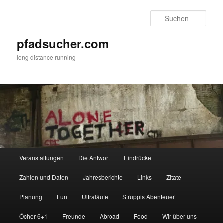
Zum
Zum
primären
sekundären
Such
Inhalt
Inhalt
springen
springen
pfadsucher.com
long distance running
Hauptmenü
Veranstaltungen
Die Antwort
Eindrücke
Zahlen und Daten
Jahresberichte
Links
Zitate
Planung
Fun
Ultraläufe
Struppis Abenteuer
Öcher 6+1
Freunde
Abroad
Food
Wir über uns