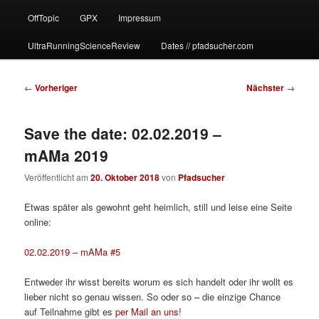
OffTopic
GPX
Impressum
UltraRunningScienceReview
Dates // pfadsucher.com
Beitragsnavigation
←
Vorheriger
Nächster
→
Save the date: 02.02.2019 –
mAMa 2019
Veröffentlicht am
20. Oktober 2018
von
Pfadsucher
Etwas später als gewohnt geht heimlich, still und leise eine Seite
online:
02.02.2019 – mAMa #5
Entweder ihr wisst bereits worum es sich handelt oder ihr wollt es
lieber nicht so genau wissen. So oder so – die einzige Chance
auf Teilnahme gibt es
per Mail an uns
!