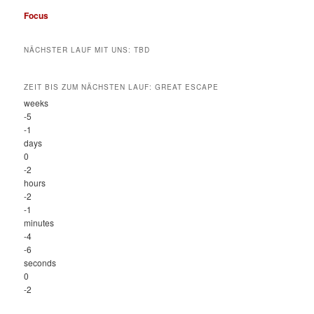
Focus
NÄCHSTER LAUF MIT UNS: TBD
ZEIT BIS ZUM NÄCHSTEN LAUF: GREAT ESCAPE
weeks
-5
-1
days
0
-2
hours
-2
-1
minutes
-4
-6
seconds
0
-2