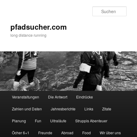
Zum
primären
Such
Inhalt
springen
pfadsucher.com
long distance running
Hauptmenü
Veranstaltungen
Die Antwort
Eindrücke
Zahlen und Daten
Jahresberichte
Links
Zitate
Planung
Fun
Ultraläufe
Struppis Abenteuer
Öcher 6+1
Freunde
Abroad
Food
Wir über uns