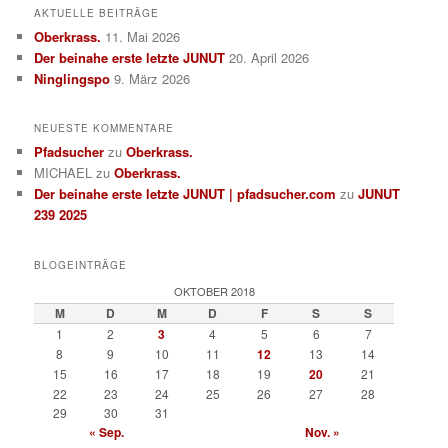
AKTUELLE BEITRÄGE
Oberkrass.
11. Mai 2026
Der beinahe erste letzte JUNUT
20. April 2026
Ninglingspo
9. März 2026
NEUESTE KOMMENTARE
Pfadsucher
zu
Oberkrass.
MICHAEL
zu
Oberkrass.
Der beinahe erste letzte JUNUT | pfadsucher.com
zu
JUNUT
239 2025
BLOGEINTRÄGE
OKTOBER 2018
M
D
M
D
F
S
S
1
2
3
4
5
6
7
8
9
10
11
12
13
14
15
16
17
18
19
20
21
22
23
24
25
26
27
28
29
30
31
« Sep.
Nov. »