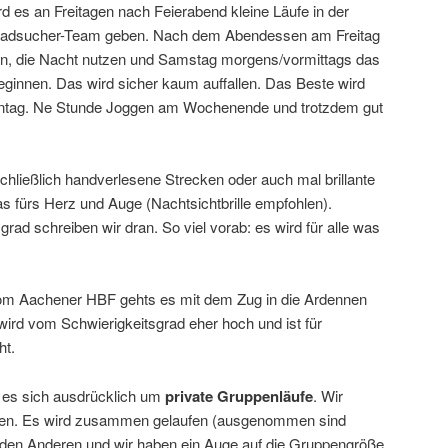
 es an Freitagen nach Feierabend kleine Läufe in der
fadsucher-Team geben. Nach dem Abendessen am Freitag
en, die Nacht nutzen und Samstag morgens/vormittags das
innen. Das wird sicher kaum auffallen. Das Beste wird
nntag. Ne Stunde Joggen am Wochenende und trotzdem gut
chließlich handverlesene Strecken oder auch mal brillante
 fürs Herz und Auge (Nachtsichtbrille empfohlen).
rad schreiben wir dran. So viel vorab: es wird für alle was
om Aachener HBF gehts es mit dem Zug in die Ardennen
ird vom Schwierigkeitsgrad eher hoch und ist für
ht.
t es sich ausdrücklich um
private Gruppenläufe
. Wir
nden. Es wird zusammen gelaufen (ausgenommen sind
f den Anderen und wir haben ein Auge auf die Gruppengröße