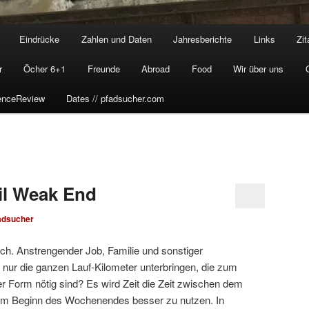
Eindrücke
Zahlen und Daten
Jahresberichte
Links
Zit
r
Öcher 6+1
Freunde
Abroad
Food
Wir über uns
enceReview
Dates // pfadsucher.com
il Weak End
adsucher
ich. Anstrengender Job, Familie und sonstiger
a nur die ganzen Lauf-Kilometer unterbringen, die zum
r Form nötig sind? Es wird Zeit die Zeit zwischen dem
em Beginn des Wochenendes besser zu nutzen. In