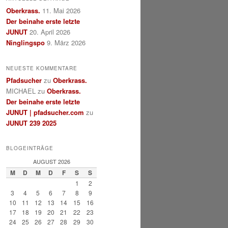
Oberkrass.
11. Mai 2026
Der beinahe erste letzte
JUNUT
20. April 2026
Ninglingspo
9. März 2026
NEUESTE KOMMENTARE
Pfadsucher
zu
Oberkrass.
MICHAEL
zu
Oberkrass.
Der beinahe erste letzte
JUNUT | pfadsucher.com
zu
JUNUT 239 2025
BLOGEINTRÄGE
AUGUST 2026
M
D
M
D
F
S
S
1
2
3
4
5
6
7
8
9
10
11
12
13
14
15
16
17
18
19
20
21
22
23
24
25
26
27
28
29
30