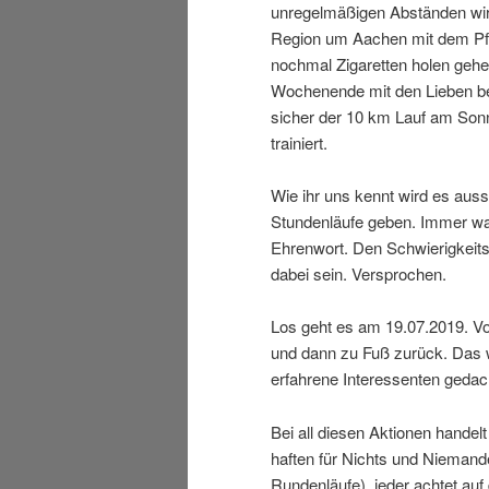
unregelmäßigen Abständen wird
Region um Aachen mit dem P
nochmal Zigaretten holen geh
Wochenende mit den Lieben beg
sicher der 10 km Lauf am So
trainiert.
Wie ihr uns kennt wird es auss
Stundenläufe geben. Immer was
Ehrenwort. Den Schwierigkeitsg
dabei sein. Versprochen.
Los geht es am 19.07.2019. V
und dann zu Fuß zurück. Das w
erfahrene Interessenten gedac
Bei all diesen Aktionen handel
haften für Nichts und Niema
Rundenläufe), jeder achtet au