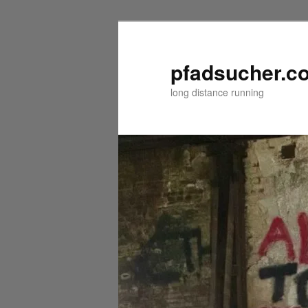
Zum
Zum
primären
sekundären
Inhalt
Inhalt
pfadsucher.c
springen
springen
long distance running