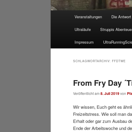
Hauptmenü
Veranstaltungen
Die Antwort
Ultraläufe
Struppis Abenteue
Impressum
UltraRunningSci
SCHLAGWORTARCHIV:
FFDTWE
From Fry Day ´T
Veröffentlicht am
8. Juli 2019
von
Pf
Wir wissen, Euch geht es ähnl
Freizeitstress. Wie soll man d
Erhalt oder gar zum Ausbau de
Ende der Arbeitswoche und d