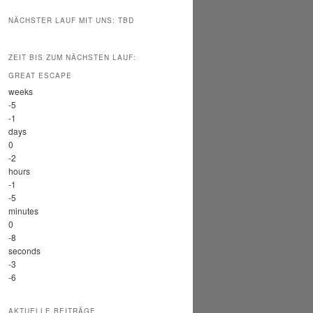
NÄCHSTER LAUF MIT UNS: TBD
ZEIT BIS ZUM NÄCHSTEN LAUF:
GREAT ESCAPE
weeks
-5
-1
days
0
-2
hours
-1
-5
minutes
0
-8
seconds
-3
-6
AKTUELLE BEITRÄGE