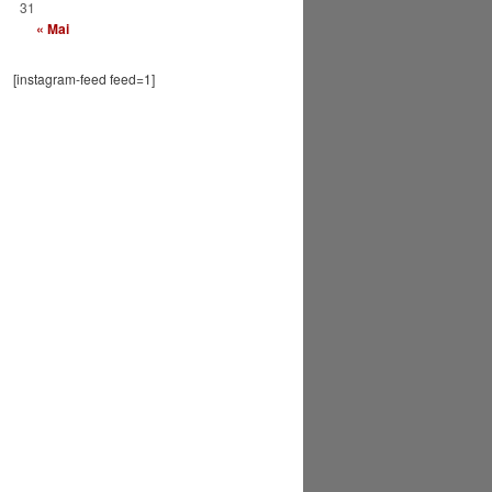
31
« Mai
[instagram-feed feed=1]