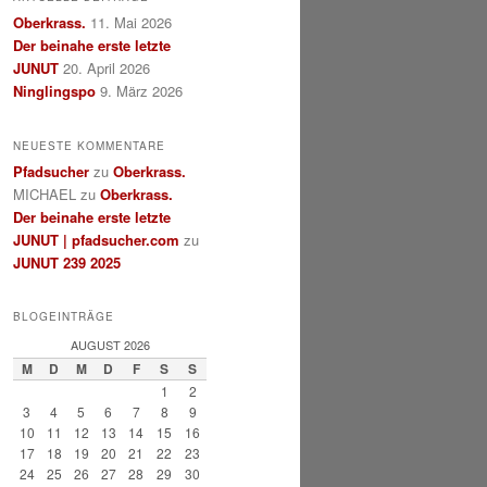
Oberkrass.
11. Mai 2026
Der beinahe erste letzte
JUNUT
20. April 2026
Ninglingspo
9. März 2026
NEUESTE KOMMENTARE
Pfadsucher
zu
Oberkrass.
MICHAEL
zu
Oberkrass.
Der beinahe erste letzte
JUNUT | pfadsucher.com
zu
JUNUT 239 2025
BLOGEINTRÄGE
AUGUST 2026
M
D
M
D
F
S
S
1
2
3
4
5
6
7
8
9
10
11
12
13
14
15
16
17
18
19
20
21
22
23
24
25
26
27
28
29
30