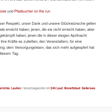
rsee
und
Pfadsucher on the run
ser Respekt, unser Dank und unsere Glückwünsche gelten
iele erreicht haben; jenen, die sie nicht erreicht haben, aber
gekämpft haben; jenen die in dieser eisigen Aprilnacht
hre Kräfte es zuließen; den Veranstaltern, für eine
ung; dem Versorgungsteam, das sich mehr aufgeopfert hat
diesem Tag.
erichte
,
Laufen
|
Verschlagwortet mit
24h Lauf
,
Benefizlauf
,
Seilersee
,