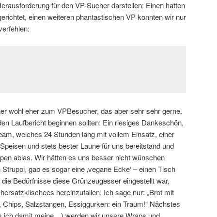
rausforderung für den VP-Sucher darstellen: Einen hatten
gerichtet, einen weiteren phantastischen VP konnten wir nur
verfehlen:
r wohl eher zum VPBesucher, das aber sehr sehr gerne.
 den Laufbericht beginnen sollten: Ein riesiges Dankeschön,
am, welches 24 Stunden lang mit vollem Einsatz, einer
r Speisen und stets bester Laune für uns bereitstand und
pen ablas. Wir hätten es uns besser nicht wünschen
 Struppi, gab es sogar eine ‚vegane Ecke‘ – einen Tisch
f die Bedürfnisse diese Grünzeugesser eingestellt war,
hersatzklischees hereinzufallen. Ich sage nur: „Brot mit
 Chips, Salzstangen, Essiggurken: ein Traum!“ Nächstes
 ich damit meine…) werden wir unsere Wraps und