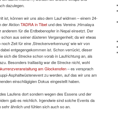
fach dazulegen.
t ist, können wir uns also dem Lauf widmen – einem 24-
n der Aktion
TADRA in Tibet
und des Vereins ‚Himalaya
er anderem für die Erdbebenopfer in Nepal einsetzt. Der
 schon aus seiner düsteren Vergangenheit; da wir etwas
o noch Zeit für eine ‚Streckenverkennung‘ wie wir von
 dabei entgegengekommen ist. Schon verrückt, dieser
e sich die Strecke schon vorab in Laufrichtung an, als
u. Besonders traillastig war die Strecke nicht, wohl
nkurrenzveranstaltung am Glockenofen
– es versprach
ruppi-Asphaltwüstenevent zu werden, auf das wir uns am
enden einschlägigien Dokus eingestellt haben.
n des Laufens dort sondern wegen des Essens und der
idem gab es reichlich. Irgendwie sind solche Events da
 sehr ähnlich und fühlen sich auch so an.