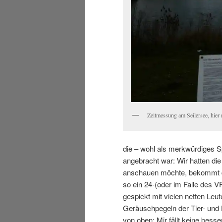
Zeitmessung am Seilersee, hier n
die – wohl als merkwürdiges S
angebracht war: Wir hatten die
anschauen möchte, bekommt da
so ein 24-(oder im Falle des V
gespickt mit vielen netten Le
Geräuschpegeln der Tier- und 
von oben: Mir fällt keine besse