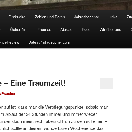
Eindrücke
Zahlen und Daten
Jahresberichte
Links
Zit
r
Öcher 6+1
Freunde
Abroad
Food
Wir über uns
enceReview
Dates // pfadsucher.com
 – Eine Traumzeit!
VPsucher
enlauf ist, dass man die Verpflegungspunkte, sobald man
zum Ablauf der 24 Stunden immer und immer wieder
nden doch meist recht übersichtlich zu sein scheinen –
sächlich sollte an diesem wunderbaren Wochenende das