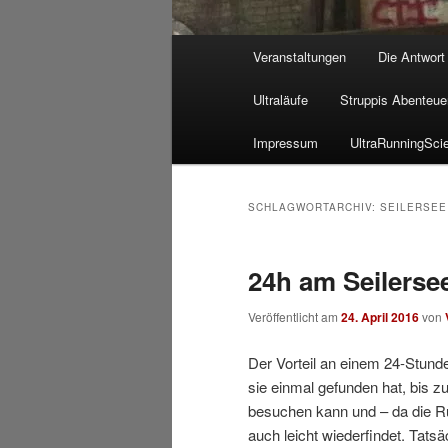
Hauptmenü
Veranstaltungen
Die Antwort
Ultraläufe
Struppis Abenteue
Impressum
UltraRunningSci
SCHLAGWORTARCHIV:
SEILERSEE
24h am Seilersee
Veröffentlicht am
24. April 2016
von
Der Vorteil an einem 24-Stund
sie einmal gefunden hat, bis 
besuchen kann und – da die Ru
auch leicht wiederfindet. Tat