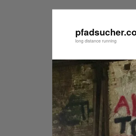
Zum
Zum
primären
sekundären
Inhalt
Inhalt
pfadsucher.c
springen
springen
long distance running