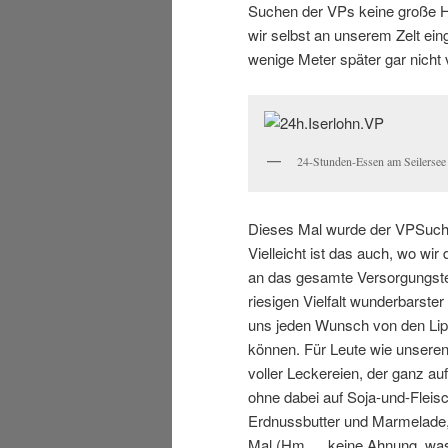
Suchen der VPs keine große He
wir selbst an unserem Zelt ein
wenige Meter später gar nicht 
24-Stunden-Essen am Seilersee
Dieses Mal wurde der VPSuche
Vielleicht ist das auch, wo wir
an das gesamte Versorgungste
riesigen Vielfalt wunderbarste
uns jeden Wunsch von den Lip
können. Für Leute wie unseren
voller Leckereien, der ganz au
ohne dabei auf Soja-und-Fleisc
Erdnussbutter und Marmelade,
Mal (Hm,… keine Ahnung, was