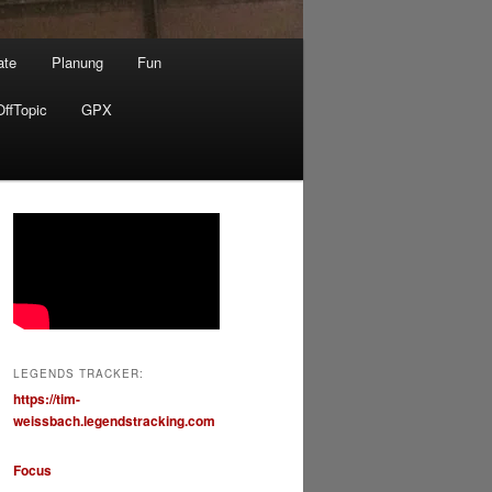
ate
Planung
Fun
OffTopic
GPX
LEGENDS TRACKER:
https://tim-
weissbach.legendstracking.com
Focus