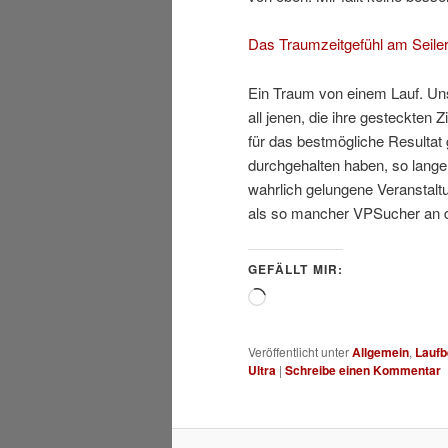
Das Traumzeitgefühl am Seile
Ein Traum von einem Lauf. Un
all jenen, die ihre gesteckten Z
für das bestmögliche Resultat 
durchgehalten haben, so lange i
wahrlich gelungene Veranstalt
als so mancher VPSucher an 
GEFÄLLT MIR:
Wird
geladen …
Veröffentlicht unter
Allgemein
,
Laufb
Ultra
|
Schreibe einen Kommentar