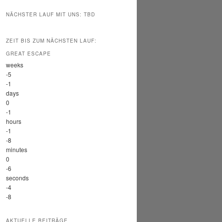
NÄCHSTER LAUF MIT UNS: TBD
ZEIT BIS ZUM NÄCHSTEN LAUF:
GREAT ESCAPE
weeks
-5
-1
days
0
-1
hours
-1
-8
minutes
0
-6
seconds
-4
-8
AKTUELLE BEITRÄGE