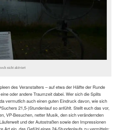
och nicht aktiviert
pleen des Veranstalters – auf etwa der Hälfte der Runde
 eine oder andere Traumzeit dabei. Wer sich die Splits
 vermutlich auch einen guten Eindruck davon, wie sich
PSuchers 21,5-)Stundenlauf so anfühlt. Stellt euch das vor,
uten, VP-Besuchen, netter Musik, den sich verändernden
Läuferwelt und der Autostraßen sowie den Impressionen
re Art ein, das Gefühl eines 24-Stundenlaufs zu vermitteln: