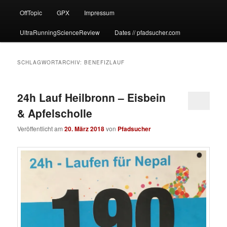
OffTopic
GPX
Impressum
UltraRunningScienceReview
Dates // pfadsucher.com
SCHLAGWORTARCHIV:
BENEFIZLAUF
24h Lauf Heilbronn – Eisbein
& Apfelscholle
Veröffentlicht am
20. März 2018
von
Pfadsucher