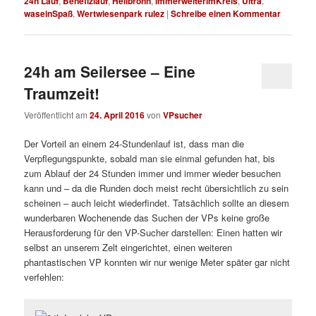
24h Lauf
,
Benefizlauf
,
Heilbronn
,
immerweiterimKreis
,
Ultra
,
waseinSpaß
,
Wertwiesenpark rulez
|
Schreibe einen Kommentar
24h am Seilersee – Eine
Traumzeit!
Veröffentlicht am
24. April 2016
von
VPsucher
Der Vorteil an einem 24-Stundenlauf ist, dass man die
Verpflegungspunkte, sobald man sie einmal gefunden hat, bis
zum Ablauf der 24 Stunden immer und immer wieder besuchen
kann und – da die Runden doch meist recht übersichtlich zu sein
scheinen – auch leicht wiederfindet. Tatsächlich sollte an diesem
wunderbaren Wochenende das Suchen der VPs keine große
Herausforderung für den VP-Sucher darstellen: Einen hatten wir
selbst an unserem Zelt eingerichtet, einen weiteren
phantastischen VP konnten wir nur wenige Meter später gar nicht
verfehlen: