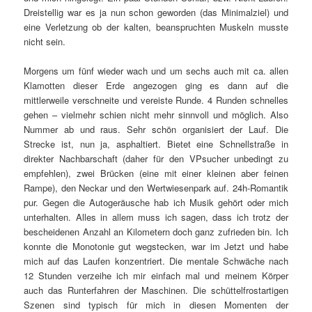
Dreistellig war es ja nun schon geworden (das Minimalziel) und
eine Verletzung ob der kalten, beanspruchten Muskeln musste
nicht sein.
Morgens um fünf wieder wach und um sechs auch mit ca. allen
Klamotten dieser Erde angezogen ging es dann auf die
mittlerweile verschneite und vereiste Runde. 4 Runden schnelles
gehen – vielmehr schien nicht mehr sinnvoll und möglich. Also
Nummer ab und raus. Sehr schön organisiert der Lauf. Die
Strecke ist, nun ja, asphaltiert. Bietet eine Schnellstraße in
direkter Nachbarschaft (daher für den VPsucher unbedingt zu
empfehlen), zwei Brücken (eine mit einer kleinen aber feinen
Rampe), den Neckar und den Wertwiesenpark auf. 24h-Romantik
pur. Gegen die Autogeräusche hab ich Musik gehört oder mich
unterhalten. Alles in allem muss ich sagen, dass ich trotz der
bescheidenen Anzahl an Kilometern doch ganz zufrieden bin. Ich
konnte die Monotonie gut wegstecken, war im Jetzt und habe
mich auf das Laufen konzentriert. Die mentale Schwäche nach
12 Stunden verzeihe ich mir einfach mal und meinem Körper
auch das Runterfahren der Maschinen. Die schüttelfrostartigen
Szenen sind typisch für mich in diesen Momenten der