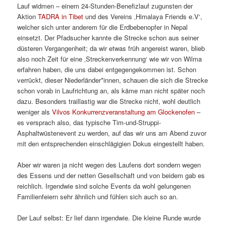
Lauf widmen – einem 24-Stunden-Benefizlauf zugunsten der
Aktion
TADRA in Tibet
und des Vereins ‚Himalaya Friends e.V‘,
welcher sich unter anderem für die Erdbebenopfer in Nepal
einsetzt. Der Pfadsucher kannte die Strecke schon aus seiner
düsteren Vergangenheit; da wir etwas früh angereist waren, blieb
also noch Zeit für eine ‚Streckenverkennung‘ wie wir von Wilma
erfahren haben, die uns dabei entgegengekommen ist. Schon
verrückt, dieser Niederländer*innen, schauen die sich die Strecke
schon vorab in Laufrichtung an, als käme man nicht später noch
dazu. Besonders traillastig war die Strecke nicht, wohl deutlich
weniger als
Vilvos Konkurrenzveranstaltung am Glockenofen
–
es versprach also, das typische Tim-und-Struppi-
Asphaltwüstenevent zu werden, auf das wir uns am Abend zuvor
mit den entsprechenden einschlägigien Dokus eingestellt haben.
Aber wir waren ja nicht wegen des Laufens dort sondern wegen
des Essens und der netten Gesellschaft und von beidem gab es
reichlich. Irgendwie sind solche Events da wohl gelungenen
Familienfeiern sehr ähnlich und fühlen sich auch so an.
Der Lauf selbst: Er lief dann irgendwie. Die kleine Runde wurde