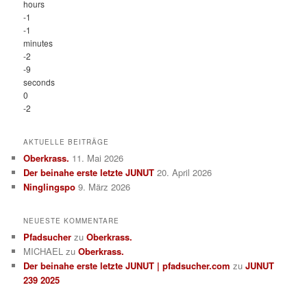
hours
-1
-1
minutes
-2
-9
seconds
0
-2
AKTUELLE BEITRÄGE
Oberkrass.
11. Mai 2026
Der beinahe erste letzte JUNUT
20. April 2026
Ninglingspo
9. März 2026
NEUESTE KOMMENTARE
Pfadsucher
zu
Oberkrass.
MICHAEL
zu
Oberkrass.
Der beinahe erste letzte JUNUT | pfadsucher.com
zu
JUNUT
239 2025