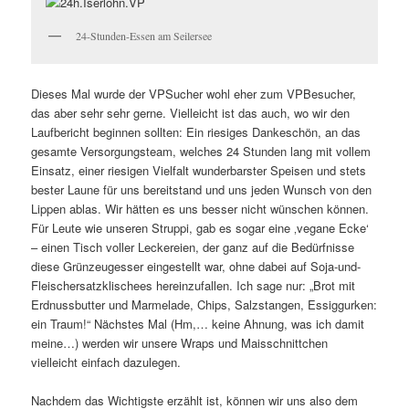
24-Stunden-Essen am Seilersee
Dieses Mal wurde der VPSucher wohl eher zum VPBesucher,
das aber sehr sehr gerne. Vielleicht ist das auch, wo wir den
Laufbericht beginnen sollten: Ein riesiges Dankeschön, an das
gesamte Versorgungsteam, welches 24 Stunden lang mit vollem
Einsatz, einer riesigen Vielfalt wunderbarster Speisen und stets
bester Laune für uns bereitstand und uns jeden Wunsch von den
Lippen ablas. Wir hätten es uns besser nicht wünschen können.
Für Leute wie unseren Struppi, gab es sogar eine ‚vegane Ecke‘
– einen Tisch voller Leckereien, der ganz auf die Bedürfnisse
diese Grünzeugesser eingestellt war, ohne dabei auf Soja-und-
Fleischersatzklischees hereinzufallen. Ich sage nur: „Brot mit
Erdnussbutter und Marmelade, Chips, Salzstangen, Essiggurken:
ein Traum!“ Nächstes Mal (Hm,… keine Ahnung, was ich damit
meine…) werden wir unsere Wraps und Maisschnittchen
vielleicht einfach dazulegen.
Nachdem das Wichtigste erzählt ist, können wir uns also dem