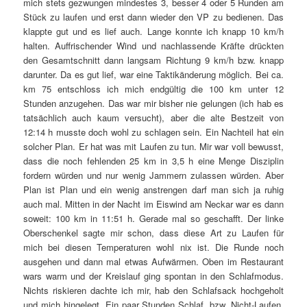
mich stets gezwungen mindestes 3, besser 4 oder 5 Runden am
Stück zu laufen und erst dann wieder den VP zu bedienen. Das
klappte gut und es lief auch. Lange konnte ich knapp 10 km/h
halten. Auffrischender Wind und nachlassende Kräfte drückten
den Gesamtschnitt dann langsam Richtung 9 km/h bzw. knapp
darunter. Da es gut lief, war eine Taktikänderung möglich. Bei ca.
km 75 entschloss ich mich endgültig die 100 km unter 12
Stunden anzugehen. Das war mir bisher nie gelungen (ich hab es
tatsächlich auch kaum versucht), aber die alte Bestzeit von
12:14 h musste doch wohl zu schlagen sein. Ein Nachteil hat ein
solcher Plan. Er hat was mit Laufen zu tun. Mir war voll bewusst,
dass die noch fehlenden 25 km in 3,5 h eine Menge Disziplin
fordern würden und nur wenig Jammern zulassen würden. Aber
Plan ist Plan und ein wenig anstrengen darf man sich ja ruhig
auch mal. Mitten in der Nacht im Eiswind am Neckar war es dann
soweit: 100 km in 11:51 h. Gerade mal so geschafft. Der linke
Oberschenkel sagte mir schon, dass diese Art zu Laufen für
mich bei diesen Temperaturen wohl nix ist. Die Runde noch
ausgehen und dann mal etwas Aufwärmen. Oben im Restaurant
wars warm und der Kreislauf ging spontan in den Schlafmodus.
Nichts riskieren dachte ich mir, hab den Schlafsack hochgeholt
und mich hingelegt. Ein paar Stunden Schlaf, bzw. Nicht-Laufen.