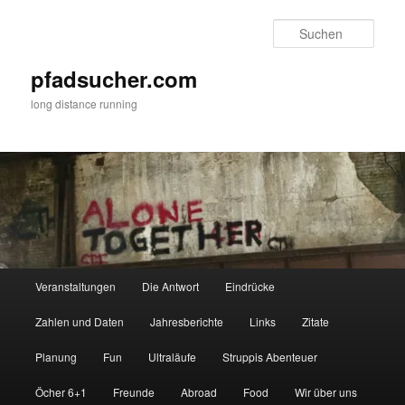
Zum
Zum
primären
sekundären
Such
Inhalt
Inhalt
springen
springen
pfadsucher.com
long distance running
Hauptmenü
Veranstaltungen
Die Antwort
Eindrücke
Zahlen und Daten
Jahresberichte
Links
Zitate
Planung
Fun
Ultraläufe
Struppis Abenteuer
Öcher 6+1
Freunde
Abroad
Food
Wir über uns