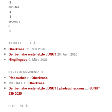
-3
minutes
-4
-3
seconds
0
-3
AKTUELLE BEITRÄGE
Oberkrass.
11. Mai 2026
Der beinahe erste letzte JUNUT
20. April 2026
Ninglingspo
9. März 2026
NEUESTE KOMMENTARE
Pfadsucher
zu
Oberkrass.
MICHAEL
zu
Oberkrass.
Der beinahe erste letzte JUNUT | pfadsucher.com
zu
JUNUT
239 2025
BLOGEINTRÄGE