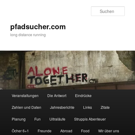
Zum
Zum
primären
sekundären
Such
Inhalt
Inhalt
springen
springen
pfadsucher.com
long distance running
Hauptmenü
Veranstaltungen
Die Antwort
Eindrücke
Zahlen und Daten
Jahresberichte
Links
Zitate
Planung
Fun
Ultraläufe
Struppis Abenteuer
Öcher 6+1
Freunde
Abroad
Food
Wir über uns