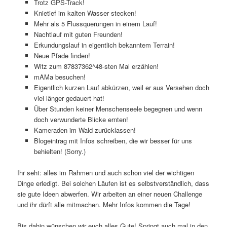
Trotz GPS-Track!
Knietief im kalten Wasser stecken!
Mehr als 5 Flussquerungen in einem Lauf!
Nachtlauf mit guten Freunden!
Erkundungslauf in eigentlich bekanntem Terrain!
Neue Pfade finden!
Witz zum 87837362^48-sten Mal erzählen!
mAMa besuchen!
Eigentlich kurzen Lauf abkürzen, weil er aus Versehen doch
viel länger gedauert hat!
Über Stunden keiner Menschenseele begegnen und wenn
doch verwunderte Blicke ernten!
Kameraden im Wald zurücklassen!
Blogeintrag mit Infos schreiben, die wir besser für uns
behielten! (Sorry.)
Ihr seht: alles im Rahmen und auch schon viel der wichtigen
Dinge erledigt. Bei solchen Läufen ist es selbstverständlich, dass
sie gute Ideen abwerfen. Wir arbeiten an einer neuen Challenge
und ihr dürft alle mitmachen. Mehr Infos kommen die Tage!
Bis dahin wünschen wir euch alles Gute! Springt auch mal in den