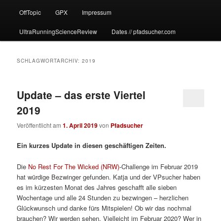
OffTopic
GPX
Impressum
UltraRunningScienceReview
Dates // pfadsucher.com
SCHLAGWORTARCHIV:
2019
Update – das erste Viertel
2019
Veröffentlicht am
1. April 2019
von
Pfadsucher
Ein kurzes Update in diesen geschäftigen Zeiten.
Die
No Rest For The Wicked (NRW)
-Challenge im Februar 2019
hat würdige Bezwinger gefunden. Katja und der VPsucher haben
es im kürzesten Monat des Jahres geschafft alle sieben
Wochentage und alle 24 Stunden zu bezwingen – herzlichen
Glückwunsch und danke fürs Mitspielen! Ob wir das nochmal
brauchen? Wir werden sehen. Vielleicht im Februar 2020? Wer in