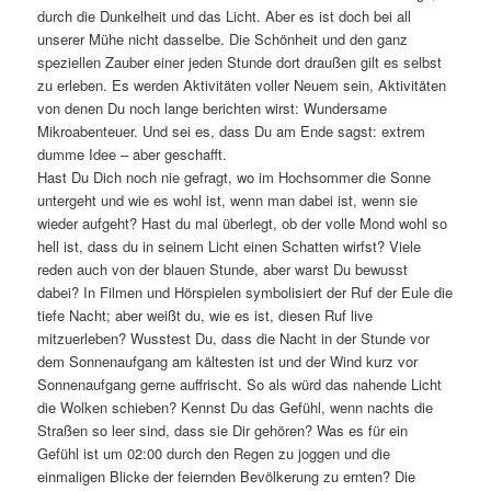
durch die Dunkelheit und das Licht. Aber es ist doch bei all
unserer Mühe nicht dasselbe. Die Schönheit und den ganz
speziellen Zauber einer jeden Stunde dort draußen gilt es selbst
zu erleben. Es werden Aktivitäten voller Neuem sein, Aktivitäten
von denen Du noch lange berichten wirst: Wundersame
Mikroabenteuer. Und sei es, dass Du am Ende sagst: extrem
dumme Idee – aber geschafft.
Hast Du Dich noch nie gefragt, wo im Hochsommer die Sonne
untergeht und wie es wohl ist, wenn man dabei ist, wenn sie
wieder aufgeht? Hast du mal überlegt, ob der volle Mond wohl so
hell ist, dass du in seinem Licht einen Schatten wirfst? Viele
reden auch von der blauen Stunde, aber warst Du bewusst
dabei? In Filmen und Hörspielen symbolisiert der Ruf der Eule die
tiefe Nacht; aber weißt du, wie es ist, diesen Ruf live
mitzuerleben? Wusstest Du, dass die Nacht in der Stunde vor
dem Sonnenaufgang am kältesten ist und der Wind kurz vor
Sonnenaufgang gerne auffrischt. So als würd das nahende Licht
die Wolken schieben? Kennst Du das Gefühl, wenn nachts die
Straßen so leer sind, dass sie Dir gehören? Was es für ein
Gefühl ist um 02:00 durch den Regen zu joggen und die
einmaligen Blicke der feiernden Bevölkerung zu ernten? Die