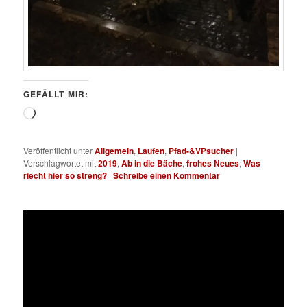
GEFÄLLT MIR:
Wird
geladen …
Veröffentlicht unter
Allgemein
,
Laufen
,
Pfad-&VPsucher
|
Verschlagwortet mit
2019
,
Ab in die Bäche
,
frohes Neues
,
Was
riecht hier so streng?
|
Schreibe einen Kommentar