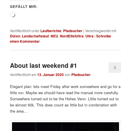
GEFÄLLT MIR:
Wird
geladen …
Veröffentlicht unter
Laufberichte
,
Pfadsucher
|
Verschlagwortet mit
Düren
,
Landschaftslauf
,
NEU
,
NordEifelUltra
,
Ultra
|
Schreibe
einen Kommentar
About last weekend #1
3
Veröffentlicht am
13. Januar 2020
von
Pfadsucher
Elegant plan: lets meet Friday after work somewhere and go for a
little run. Maybe we should have read the manual more carefully.
Somewhere turned out to be the Hohes Venn. Little turned out to
be almost 60k. This does count as little but in combination with
the area…