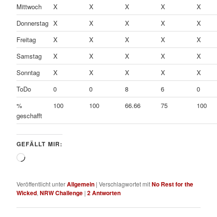
Mittwoch
X
X
X
X
X
Donnerstag
X
X
X
X
X
Freitag
X
X
X
X
X
Samstag
X
X
X
X
X
Sonntag
X
X
X
X
X
ToDo
0
0
8
6
0
%
100
100
66.66
75
100
geschafft
GEFÄLLT MIR:
Wird
geladen …
Veröffentlicht unter
Allgemein
|
Verschlagwortet mit
No Rest for the
Wicked
,
NRW Challenge
|
2
Antworten