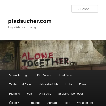
Zum
Zum
primären
sekundären
Such
Inhalt
Inhalt
springen
springen
pfadsucher.com
long distance running
Hauptmenü
Veranstaltungen
Die Antwort
Eindrücke
Zahlen und Daten
Jahresberichte
Links
Zitate
Planung
Fun
Ultraläufe
Struppis Abenteuer
Öcher 6+1
Freunde
Abroad
Food
Wir über uns