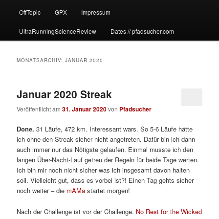
OffTopic
GPX
Impressum
UltraRunningScienceReview
Dates // pfadsucher.com
MONATSARCHIV:
JANUAR 2020
Januar 2020 Streak
Veröffentlicht am
31. Januar 2020
von
Pfadsucher
Done.
31 Läufe, 472 km. Interessant wars. So 5-6 Läufe hätte
ich ohne den Streak sicher nicht angetreten. Dafür bin ich dann
auch immer nur das Nötigste gelaufen. Einmal musste ich den
langen Über-Nacht-Lauf getreu der Regeln für beide Tage werten.
Ich bin mir noch nicht sicher was ich insgesamt davon halten
soll. Vielleicht gut, dass es vorbei ist?! Einen Tag gehts sicher
noch weiter – die
mAMa
startet morgen!
Nach der Challenge ist vor der Challenge.
No Rest for the Wicked