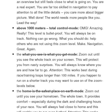
an overview but still feels close to what is going on. You are
a real expert. You are far too skilled in navigation to pay
attention to all the little details – you care more about bigger
picture. Well done! The world needs more people like you.
Lead the way!
above 1000 meters – total control-mode:
OMG! Amazing.
Really! This level is bullet-proof. You will always be on
track. Nothing can go wrong. What you should do: help
others who are not using this zoom level. Make. Navigation.
Great. Again.
the
what-you-see-is-what-you-get-mode:
Zoom out until
you see the whole track on your screen. This will protect
you from nasty surprises. You will always know where you
are and how far to go.
Attention
: This works best during
race/training loops longer than 100 miles. If you happen to
run on a shorter track you may want to use on of the zoom-
levels below.
the
home-is-the-safest-place-on-earth-mode
: Zoom out
until you see your hometown. The whole town. It provides
comfort – especially during the dark and challenging hours
of your race. You will always feel close to home and this
will enable you to run even further!
Attention
: This works