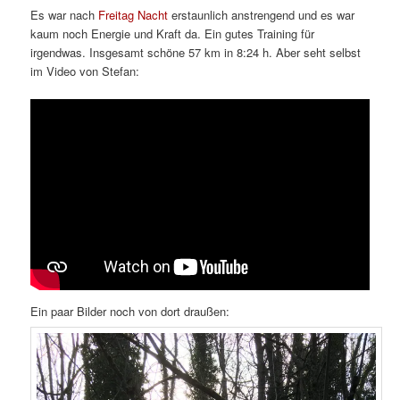
Es war nach
Freitag Nacht
erstaunlich anstrengend und es war
kaum noch Energie und Kraft da. Ein gutes Training für
irgendwas. Insgesamt schöne 57 km in 8:24 h. Aber seht selbst
im Video von Stefan:
Ein paar Bilder noch von dort draußen: