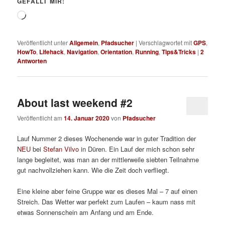
GEFÄLLT MIR:
Wird
geladen …
Veröffentlicht unter
Allgemein
,
Pfadsucher
|
Verschlagwortet mit
GPS
,
HowTo
,
Lifehack
,
Navigation
,
Orientation
,
Running
,
Tips&Tricks
|
2
Antworten
About last weekend #2
Veröffentlicht am
14. Januar 2020
von
Pfadsucher
Lauf Nummer 2 dieses Wochenende war in guter Tradition der
NEU
bei
Stefan Vilvo
in Düren. Ein Lauf der mich schon sehr
lange begleitet, was man an der mittlerweile siebten Teilnahme
gut nachvollziehen kann. Wie die Zeit doch verfliegt.
Eine kleine aber feine Gruppe war es dieses Mal – 7 auf einen
Streich. Das Wetter war perfekt zum Laufen – kaum nass mit
etwas Sonnenschein am Anfang und am Ende.