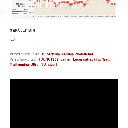
GEFÄLLT MIR:
Wird
geladen …
Veröffentlicht unter
Laufberichte
,
Laufen
,
Pfadsucher
|
Verschlagwortet mit
JUNUT239
,
Laufen
,
Legendstracking
,
Trail
,
Trailrunning
,
Ultra
|
1
Antwort