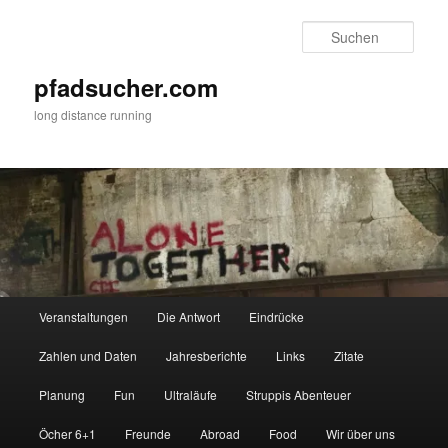
Zum
Zum
primären
sekundären
Such
Inhalt
Inhalt
springen
springen
pfadsucher.com
long distance running
Hauptmenü
Veranstaltungen
Die Antwort
Eindrücke
Zahlen und Daten
Jahresberichte
Links
Zitate
Planung
Fun
Ultraläufe
Struppis Abenteuer
Öcher 6+1
Freunde
Abroad
Food
Wir über uns