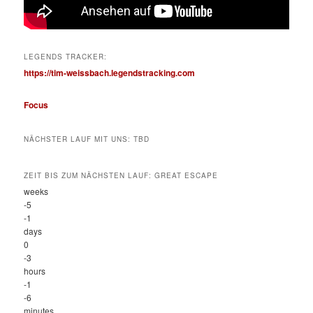
LEGENDS TRACKER:
https://tim-weissbach.legendstracking.com
Focus
NÄCHSTER LAUF MIT UNS: TBD
ZEIT BIS ZUM NÄCHSTEN LAUF: GREAT ESCAPE
weeks
-5
-1
days
0
-3
hours
-1
-6
minutes