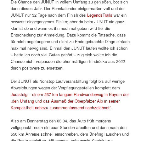
Die Chance den JUNUT in vollem Umfang zu genießen, bot sich
dann dieses Jahr. Der Rennkalender einigermaßen voll und der
JUNUT nur 32 Tage nach dem Finish des
LegendsTrails
war ein
bewusst eingegangenes Risiko; aber da beim JUNUT nie ganz
klar ist ob und wann es ihn nochmal geben wird fiel die
Entscheidung zur Anmeldung. Dazu kommt die Tatsache, dass
für mich angefangene und nicht zu Ende gebrachte Dinge einfach
maximal nervig sind. Einmal den JUNUT laufen wollte ich schon
– hatte ich doch viel Gutes gehört – zugleich wollte ich die
Chance nicht verpassen die eher mäßigen Eindrücke aus 2022
durch positivere zu ersetzen.
Der JUNUT als Nonstop Laufveranstaltung folgt bis auf wenige
Abweichungen wegen der Verpflegungsstellen komplett dem
Jurasteig – einem 237 km langem Rundwanderweg in Bayern der
„den Umfang und das Ausmaß der Oberpfälzer Alb in seiner
Kompaktheit nahezu zusammenfassend nachzeichnet“
.
Also am Donnerstag den 03.04. das Auto früh morgens
vollgepackt, noch ein paar Stunden arbeiten und dann nach den
550 km Anreise schnell einschreiben, dem Briefing lauschen und
die Pasta genießen. Mit generell sehr wenig Kontakt zur