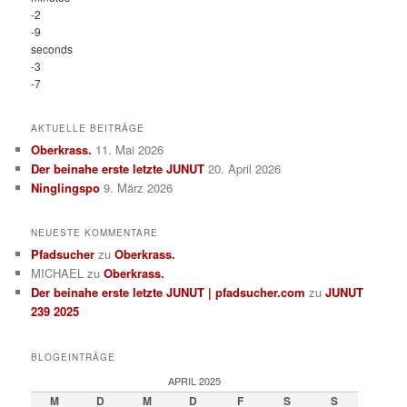
-2
-9
seconds
-3
-7
AKTUELLE BEITRÄGE
Oberkrass.
11. Mai 2026
Der beinahe erste letzte JUNUT
20. April 2026
Ninglingspo
9. März 2026
NEUESTE KOMMENTARE
Pfadsucher
zu
Oberkrass.
MICHAEL
zu
Oberkrass.
Der beinahe erste letzte JUNUT | pfadsucher.com
zu
JUNUT
239 2025
BLOGEINTRÄGE
APRIL 2025
M
D
M
D
F
S
S