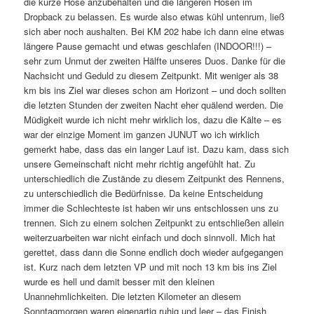
die kurze Hose anzubehalten und die längeren Hosen im
Dropback zu belassen. Es wurde also etwas kühl untenrum, ließ
sich aber noch aushalten. Bei KM 202 habe ich dann eine etwas
längere Pause gemacht und etwas geschlafen (INDOOR!!!) –
sehr zum Unmut der zweiten Hälfte unseres Duos. Danke für die
Nachsicht und Geduld zu diesem Zeitpunkt. Mit weniger als 38
km bis ins Ziel war dieses schon am Horizont – und doch sollten
die letzten Stunden der zweiten Nacht eher quälend werden. Die
Müdigkeit wurde ich nicht mehr wirklich los, dazu die Kälte – es
war der einzige Moment im ganzen JUNUT wo ich wirklich
gemerkt habe, dass das ein langer Lauf ist. Dazu kam, dass sich
unsere Gemeinschaft nicht mehr richtig angefühlt hat. Zu
unterschiedlich die Zustände zu diesem Zeitpunkt des Rennens,
zu unterschiedlich die Bedürfnisse. Da keine Entscheidung
immer die Schlechteste ist haben wir uns entschlossen uns zu
trennen. Sich zu einem solchen Zeitpunkt zu entschließen allein
weiterzuarbeiten war nicht einfach und doch sinnvoll. Mich hat
gerettet, dass dann die Sonne endlich doch wieder aufgegangen
ist. Kurz nach dem letzten VP und mit noch 13 km bis ins Ziel
wurde es hell und damit besser mit den kleinen
Unannehmlichkeiten. Die letzten Kilometer an diesem
Sonntagmorgen waren eigenartig ruhig und leer – das Finish