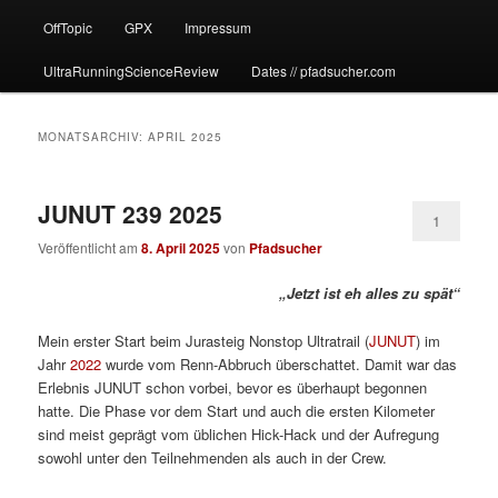
OffTopic
GPX
Impressum
UltraRunningScienceReview
Dates // pfadsucher.com
MONATSARCHIV:
APRIL 2025
JUNUT 239 2025
1
Veröffentlicht am
8. April 2025
von
Pfadsucher
„Jetzt ist eh alles zu spät“
Mein erster Start beim Jurasteig Nonstop Ultratrail (
JUNUT
) im
Jahr
2022
wurde vom Renn-Abbruch überschattet. Damit war das
Erlebnis JUNUT schon vorbei, bevor es überhaupt begonnen
hatte. Die Phase vor dem Start und auch die ersten Kilometer
sind meist geprägt vom üblichen Hick-Hack und der Aufregung
sowohl unter den Teilnehmenden als auch in der Crew.