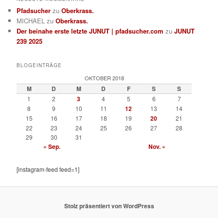
Pfadsucher
zu
Oberkrass.
MICHAEL
zu
Oberkrass.
Der beinahe erste letzte JUNUT | pfadsucher.com
zu
JUNUT
239 2025
BLOGEINTRÄGE
OKTOBER 2018
M
D
M
D
F
S
S
1
2
3
4
5
6
7
8
9
10
11
12
13
14
15
16
17
18
19
20
21
22
23
24
25
26
27
28
29
30
31
« Sep.
Nov. »
[instagram-feed feed=1]
Stolz präsentiert von WordPress