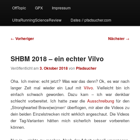
OffTopic
GPX
Impressum
UltraRunningScienceReview
Dates // pfadsucher.com
Beitragsnavigation
←
Vorheriger
Nächster
→
SHBM 2018 – ein echter Vilvo
Veröffentlicht am
3. Oktober 2018
von
Pfadsucher
Oha. Ich meine: echt jetzt? Was war das denn? Ok, es war nach
langer Zeit mal wieder ein Lauf mit
Vilvo
. Vielleicht bin ich
einfach schwach geworden. Dazu kam – ich war denkbar
schlecht vorbereitet. Ich hatte zwar die
Ausschreibung
für den
„Stronghearted Brave
(wo)
men“ überflogen, mir aber die Videos zu
dein beiden Einzelstrecken nicht wirklich angeschaut. Die Videos
der Tag-Varianten hätten mich sicherlich besser vorbereiten
können.