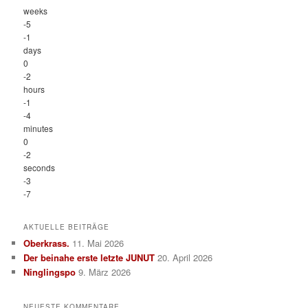
weeks
-5
-1
days
0
-2
hours
-1
-4
minutes
0
-2
seconds
-3
-7
AKTUELLE BEITRÄGE
Oberkrass.
11. Mai 2026
Der beinahe erste letzte JUNUT
20. April 2026
Ninglingspo
9. März 2026
NEUESTE KOMMENTARE