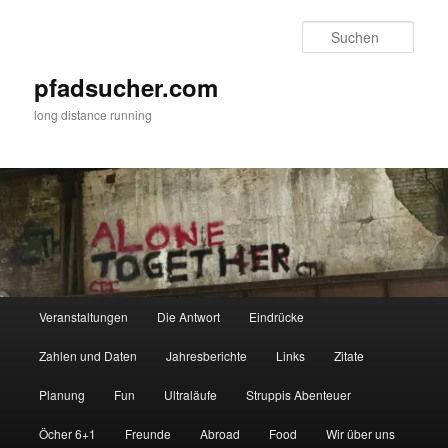
Zum
primären
Such
Inhalt
springen
pfadsucher.com
long distance running
Hauptmenü
Veranstaltungen
Die Antwort
Eindrücke
Zahlen und Daten
Jahresberichte
Links
Zitate
Planung
Fun
Ultraläufe
Struppis Abenteuer
Öcher 6+1
Freunde
Abroad
Food
Wir über uns