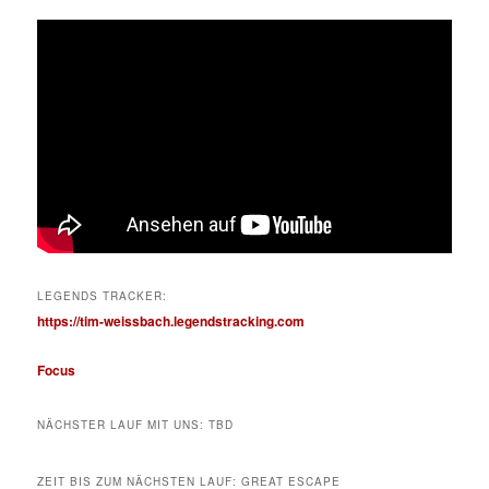
LEGENDS TRACKER:
https://tim-weissbach.legendstracking.com
Focus
NÄCHSTER LAUF MIT UNS: TBD
ZEIT BIS ZUM NÄCHSTEN LAUF: GREAT ESCAPE