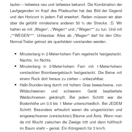
laufen – teilweise neu und teilweise bekannt. Die Kombination der
Laufgegenden im Kopf des Pfadsucher hat das Bild der Gegend
und den Horizont in jedem Fall erweitert. Reden müssen wir aber
über die gefühlt mindestens anderen 50 % der Strecke. :D. Wir
hatten es mit „Wegen“, „“Wegen““ und „““Wegen“““ zu tun. Und mit
„“““WEGEN““““. Unfassbar. Alles ab „“Wegen““ darf für den Otto-
Normal-Trailer getrost als querfeldein verstanden werden.
Minutenlang in 2-Meter-hohem Farn regelrecht festgesteckt.
Nachts. Im Nichts.
Minutenlang in 2-Meter-hohem Farn mit 1-Meter-hohem
versteckten Brombeergebüsch festgesteckt. Die Beine mit
einem Ruck dort heraus zu ziehen – unbezahlbar.
Halb-Stunden-lang durch mit hohem Gras bewachsene, von
Wildschweinen und schwerem Gerät bearbeitete
Waldschneisen gekämpft. Bei jedem Schritt war die
Bodenhöhe um 0,5 bis 1 Meter unterschiedlich. Bei JEDEM
Schritt. Besonders erfreulich waren die umgestürzten und
eingewachsenen (versteckten) Bäume und Äste. Wenn man
da mit Wucht zwischen die Zweige tritt und dann hüfthoch
im Baum steht – genial. Ein Königreich für 3 km/h.