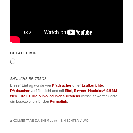
GEFÄLLT MIR:
Wird
geladen …
ÄHNLICHE BEITRÄGE
Dieser Eintrag wurde von
Pfadsucher
unter
Laufberichte
,
Pfadsucher
veröffentlicht und mit
Eifel
,
Extrem
,
Nachtlauf
,
SHBM
2018
,
Trail
,
Ultra
,
Vilvo
,
Zaun des Grauens
verschlagwortet. Setze
ein Lesezeichen für den
Permalink
.
2 KOMMENTARE ZU „
SHBM 2018 – EIN ECHTER VILVO
“