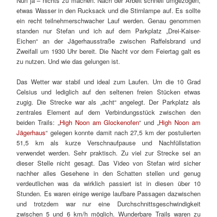
Nun ja – nichts zu machen. Nach der Arbeit schnell umgezogen,
etwas Wasser in den Rucksack und die Stirnlampe auf. Es sollte
ein recht teilnehmerschwacher Lauf werden. Genau genommen
standen nur Stefan und ich auf dem Parkplatz „Drei-Kaiser-
Eichen“ an der Jägerhausstraße zwischen Raffelsbrand und
Zweifall um 1930 Uhr bereit. Die Nacht vor dem Feiertag galt es
zu nutzen. Und wie das gelungen ist.
Das Wetter war stabil und ideal zum Laufen. Um die 10 Grad
Celsius und lediglich auf den seltenen freien Stücken etwas
zugig. Die Strecke war als „acht“ angelegt. Der Parkplatz als
zentrales Element auf dem Verbindungsstück zwischen den
beiden Trails: „
High Noon am Glockenofen
“ und „
High Noon am
Jägerhaus
“ gelegen konnte damit nach 27,5 km der postulierten
51,5 km als kurze Verschnaufpause und Nachfüllstation
verwendet werden. Sehr praktisch. Zu viel zur Strecke sei an
dieser Stelle nicht gesagt. Das Video von Stefan wird sicher
nachher alles Gesehene in den Schatten stellen und genug
verdeutlichen was da wirklich passiert ist in diesen über 10
Stunden. Es waren einige wenige laufbare Passagen dazwischen
und trotzdem war nur eine Durchschnittsgeschwindigkeit
zwischen 5 und 6 km/h möglich. Wunderbare Trails waren zu