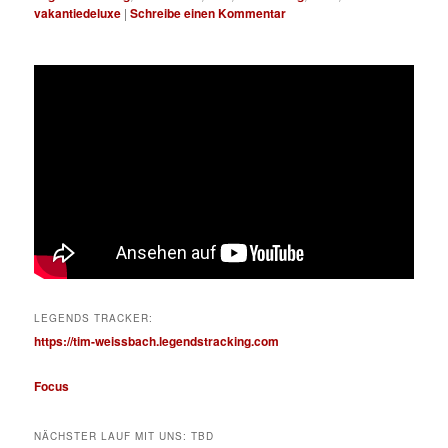
vakantiedeluxe
|
Schreibe einen Kommentar
LEGENDS TRACKER:
https://tim-weissbach.legendstracking.com
Focus
NÄCHSTER LAUF MIT UNS: TBD