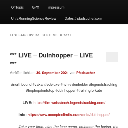
OffTopic
GPX
Impressum
UltraRunningScienceReview
Dates // pfadsucher.com
TAGESARCHIV:
30. SEPTEMBER 2021
*** LIVE – Duinhopper – LIVE
***
Veröffentlicht am
30. September 2021
von
Pfadsucher
#northbound #vakantiedeluxe #hvh->denhelder #legendstracking
#hophopdontstop #duinhopper #trainingforkate
LIVE:
https://tim-weissbach.legendstracking.com/
Info:
https://www.acceptnolimits.eu/events/duinhopper/
„Take your time, play the long game, embrace the boring, the