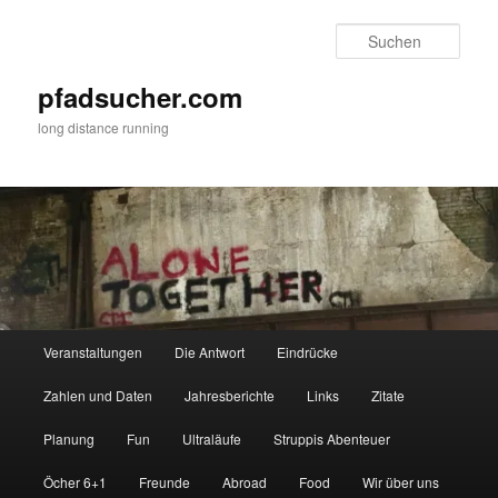
Zum
Zum
primären
sekundären
Such
Inhalt
Inhalt
springen
springen
pfadsucher.com
long distance running
Hauptmenü
Veranstaltungen
Die Antwort
Eindrücke
Zahlen und Daten
Jahresberichte
Links
Zitate
Planung
Fun
Ultraläufe
Struppis Abenteuer
Öcher 6+1
Freunde
Abroad
Food
Wir über uns