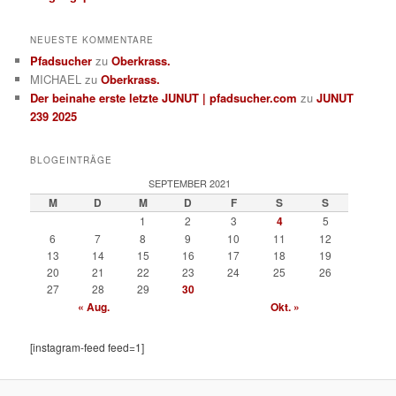
NEUESTE KOMMENTARE
Pfadsucher
zu
Oberkrass.
MICHAEL
zu
Oberkrass.
Der beinahe erste letzte JUNUT | pfadsucher.com
zu
JUNUT
239 2025
BLOGEINTRÄGE
SEPTEMBER 2021
M
D
M
D
F
S
S
1
2
3
4
5
6
7
8
9
10
11
12
13
14
15
16
17
18
19
20
21
22
23
24
25
26
27
28
29
30
« Aug.
Okt. »
[instagram-feed feed=1]