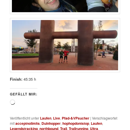
Finish:
45:35 h
GEFÄLLT MIR:
Wird
geladen …
Veröffentlicht unter
Laufen
,
Live
,
Pfad-&VPsucher
|
Verschlagwortet
mit
acceptnolimits
,
Duinhopper
,
hophopdontstop
,
Laufen
,
Legendstracking
,
northbound
,
Trail
,
Trailrunning
,
Ultra
,