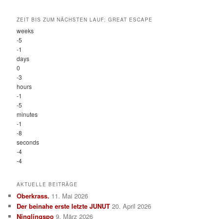
ZEIT BIS ZUM NÄCHSTEN LAUF: GREAT ESCAPE
weeks
-5
-1
days
0
-3
hours
-1
-5
minutes
-1
-8
seconds
-4
-4
AKTUELLE BEITRÄGE
Oberkrass.
11. Mai 2026
Der beinahe erste letzte JUNUT
20. April 2026
Ninglingspo
9. März 2026